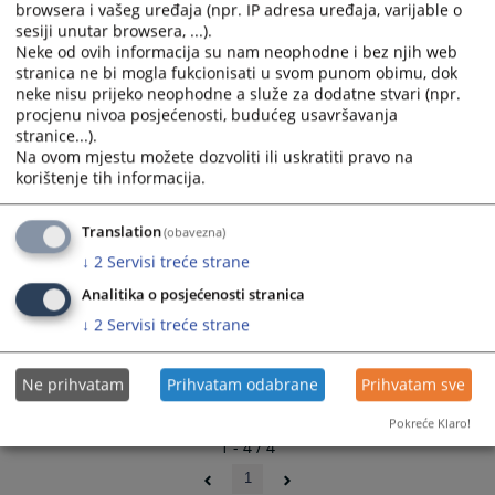
browsera i vašeg uređaja (npr. IP adresa uređaja, varijable o
and
and
sesiji unutar browsera, ...).
Protok predmeta u periodu 01.01.2009. do 30.06.2009.
select
select
Neke od ovih informacija su nam neophodne i bez njih web
20.08.2009.
a
a
stranica ne bi mogla fukcionisati u svom punom obimu, dok
date.
date.
neke nisu prijeko neophodne a služe za dodatne stvari (npr.
Izvještaj o radu suda u 2008. godini
Press
Press
procjenu nivoa posjećenosti, budućeg usavršavanja
20.08.2009.
stranice...).
the
the
Na ovom mjestu možete dozvoliti ili uskratiti pravo na
question
question
korištenje tih informacija.
mark
mark
key
key
Translation
(obavezna)
to
to
get
get
↓
2
Servisi treće strane
the
the
Analitika o posjećenosti stranica
keyboard
keyboard
↓
2
Servisi treće strane
shortcuts
shortcuts
for
for
changing
changing
Ne prihvatam
Prihvatam odabrane
Prihvatam sve
dates.
dates.
Pokreće Klaro!
1 - 4 / 4
1