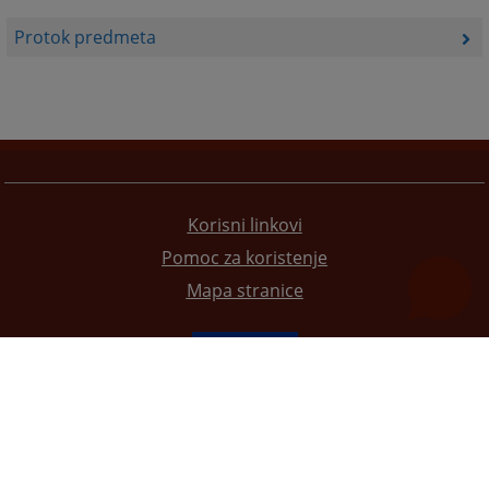
Protok predmeta
Korisni linkovi
Pomoc za koristenje
Mapa stranice
Redizajn web stranice je finansirala Evropska unija. Za njen sadržaj isključivo je odgovorno
Visoko sudsko i tužilačko vijeće BiH i ona ne odražava nužno stavove Evropske unije.