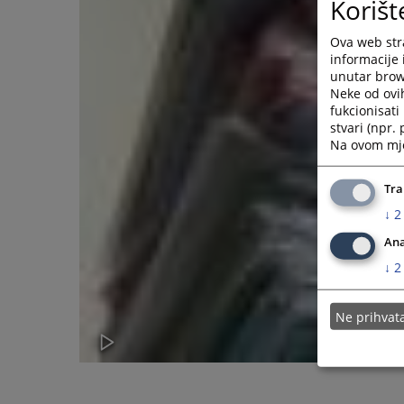
Korišt
Ova web stra
informacije 
unutar brows
Neke od ovi
fukcionisat
stvari (npr.
Na ovom mjes
Tra
↓
2
Ana
↓
2
Ne prihva