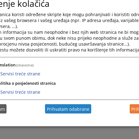
enje kolačića
nica koristi određene skripte koje mogu pohranjivati i koristiti od
iz vašeg browsera i vašeg uređaja (npr. IP adresa uređaja, varijable 
era, ...).
h informacija su nam neophodne i bez njih web stranica ne bi mog
i u svom punom obimu, dok neke nisu prijeko neophodne a služe z
 procjenu nivoa posjećenosti, budućeg usavršavanja stranice...).
tu možete dozvoliti ili uskratiti pravo na korištenje tih informacija
nslation
(obavezna)
Servisi treće strane
litika o posjećenosti stranica
Servisi treće strane
tam
Prihvatam odabrane
Pri