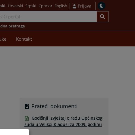
ski
Hrvatski
Srpski
Српски
English
Prijava
dna pretraga
uke
Kontakt
Prateći dokumenti
Godišnji izvještaj o radu Općinskog
suda u Velikoj Kladuši za 2009. godinu