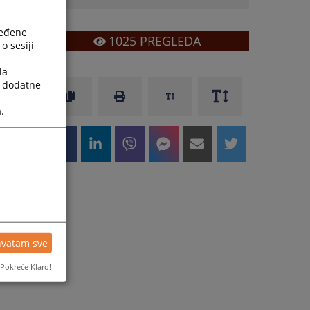
ređene
1025
PREGLEDA
o sesiji
la
a dodatne
.
hvatam sve
Pokreće Klaro!