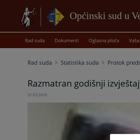
Općinski sud u Ve
Rad suda
Dokumenti
Oglasna ploča
Vaša 
Rad suda
Statistika suda
Protok pre
Razmatran godišnji izvješta
31.03.2010.