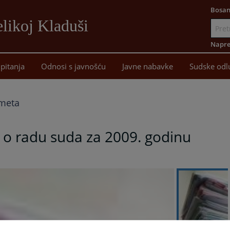
Bosan
likoj Kladuši
Idi
na
Napre
sadržaj
pitanja
Odnosi s javnošću
Javne nabavke
Sudske odl
dmeta
j o radu suda za 2009. godinu