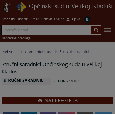
Općinski sud u Velikoj Kladuši
Bosanski
Hrvatski
Srpski
Српски
English
Prijava
Napredna pretraga
Stručni saradnici
Rad suda
Uposlenici suda
Stručni saradnici Općinskog suda u Velikoj
Kladuši
STRUČNI SARADNICI
VELDINA KAJDIĆ
2461
PREGLEDA