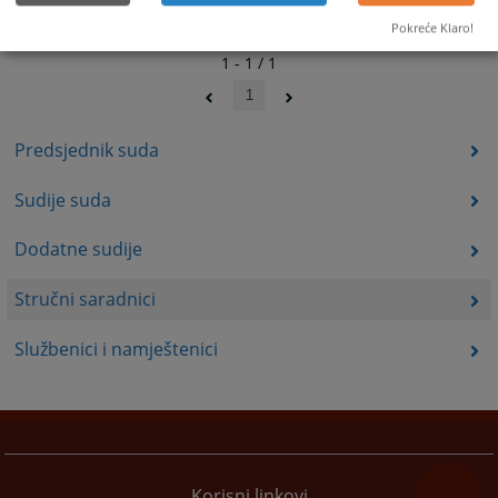
Pokreće Klaro!
1 - 1 / 1
1
Predsjednik suda
Sudije suda
Dodatne sudije
Stručni saradnici
Službenici i namještenici
Korisni linkovi