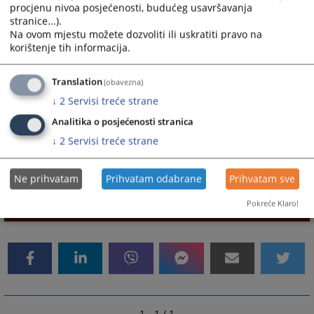
procjenu nivoa posjećenosti, budućeg usavršavanja
stranice...).
Na ovom mjestu možete dozvoliti ili uskratiti pravo na
opsud-
e – mail
korištenje tih informacija.
velikakladusa@pravosudje.ba
Translation
(obavezna)
↓
2
Servisi treće strane
ili za sve uposlene u Općinskom sudu u Velikoj
Analitika o posjećenosti stranica
Kladuši (sudovima u BiH):
↓
2
Servisi treće strane
ime.prezime@pravosudje.ba (
npr. minka.karajic@pravosudje.ba)
Ne prihvatam
Prihvatam odabrane
Prihvatam sve
Pokreće Klaro!
10065
PREGLEDA
1 - 1 / 1