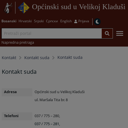
Općinski sud u Velikoj Kladuši
Bosanski
Hrvatski
Srpski
Српски
English
Prijava
Napredna pretraga
Kontakt suda
Kontakt
Kontakt suda
Kontakt suda
Adresa
Općinski sud u Velikoj Kladuši
ul. Maršala Tita br. 8
Telefoni
037 / 775 – 280,
037 / 775 – 281,