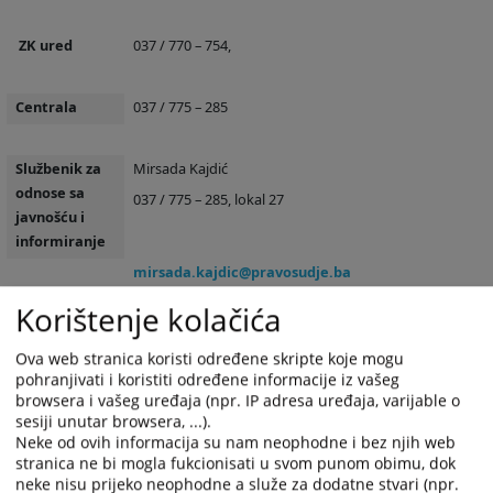
ZK ured
037 / 770 – 754,
Centrala
037 / 775 – 285
Službenik za
Mirsada Kajdić
odnose sa
037 / 775 – 285, lokal 27
javnošću i
informiranje
mirsada.kajdic@pravosudje.ba
Korištenje kolačića
Sekretar suda
Mirsada Kajdić
Ova web stranica koristi određene skripte koje mogu
037 / 775 – 285, lokal 27
pohranjivati i koristiti određene informacije iz vašeg
mirsada.kajdic@pravosudje.ba
browsera i vašeg uređaja (npr. IP adresa uređaja, varijable o
sesiji unutar browsera, ...).
Neke od ovih informacija su nam neophodne i bez njih web
stranica ne bi mogla fukcionisati u svom punom obimu, dok
neke nisu prijeko neophodne a služe za dodatne stvari (npr.
Fax
037 / 775 – 282