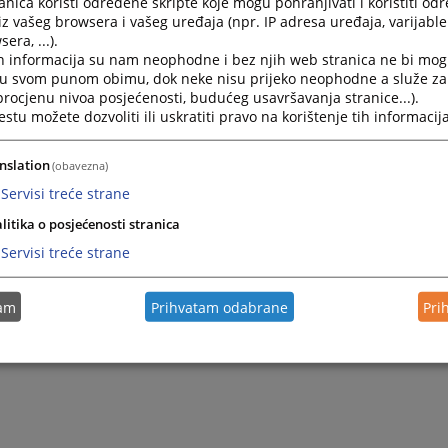
nica koristi određene skripte koje mogu pohranjivati i koristiti od
iz vašeg browsera i vašeg uređaja (npr. IP adresa uređaja, varijable 
era, ...).
h informacija su nam neophodne i bez njih web stranica ne bi mog
i u svom punom obimu, dok neke nisu prijeko neophodne a služe z
 procjenu nivoa posjećenosti, budućeg usavršavanja stranice...).
tu možete dozvoliti ili uskratiti pravo na korištenje tih informacija
nslation
(obavezna)
Servisi treće strane
litika o posjećenosti stranica
Servisi treće strane
tam
Prihvatam odabrane
Pri