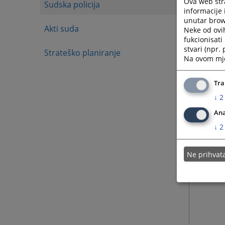
Ova web stra
Sudska policija
informacije 
unutar brows
Akti suda
Neke od ovi
fukcionisat
stvari (npr.
Strateško planiranje
Na ovom mjes
Tra
↓
2
Ana
↓
2
Ne prihva