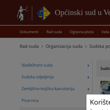
Općinski sud u Ve
Dokumenti
Rad suda
Oglasna ploča
Vaša 
Sudska pol
Rad suda
Organizacija suda
Nadležnost suda
Sudsk
Sudska odjeljenja
Zemljišno-knjižna kancelarija
Korišt
Pisarnica