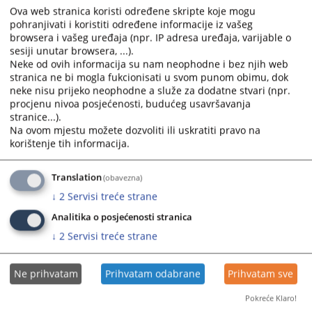
Ova web stranica koristi određene skripte koje mogu
select
select
pohranjivati i koristiti određene informacije iz vašeg
a
a
browsera i vašeg uređaja (npr. IP adresa uređaja, varijable o
date.
date.
sesiji unutar browsera, ...).
Press
Press
Neke od ovih informacija su nam neophodne i bez njih web
the
the
stranica ne bi mogla fukcionisati u svom punom obimu, dok
question
question
neke nisu prijeko neophodne a služe za dodatne stvari (npr.
procjenu nivoa posjećenosti, budućeg usavršavanja
mark
mark
stranice...).
key
key
Na ovom mjestu možete dozvoliti ili uskratiti pravo na
to
to
korištenje tih informacija.
get
get
the
the
Translation
(obavezna)
keyboard
keyboard
↓
2
Servisi treće strane
shortcuts
shortcuts
for
for
Analitika o posjećenosti stranica
changing
changing
↓
2
Servisi treće strane
dates.
dates.
Ne prihvatam
Prihvatam odabrane
Prihvatam sve
Pokreće Klaro!