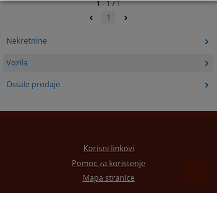
1 - 1 / 1
1
Nekretnine
Vozila
Ostale prodaje
Korisni linkovi
Pomoc za koristenje
Mapa stranice