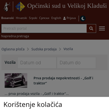
Općinski sud u Velikoj Kladuši
Bosanski
Hrvatski
Srpski
Српски
English
Prijava
Napredna pretraga
Vozila
Oglasna ploča
Sudska prodaja
Vozila
Navigate
Navigate
forward
forward
Prva prodaja nepokretnosti - „Golf i
to
to
traktor“
interact
interact
with
with
... prva prodaja vozila - „Golf i traktor“...
the
the
27.07.2026.
Korištenje kolačića
calendar
calendar
and
and