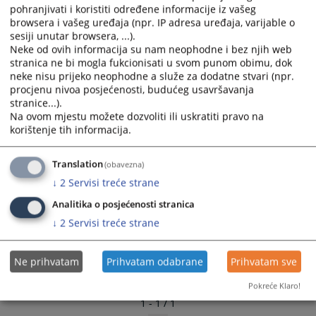
23.10.2015.
pohranjivati i koristiti određene informacije iz vašeg
and
and
browsera i vašeg uređaja (npr. IP adresa uređaja, varijable o
select
select
sesiji unutar browsera, ...).
a
a
Neke od ovih informacija su nam neophodne i bez njih web
date.
date.
stranica ne bi mogla fukcionisati u svom punom obimu, dok
Press
Press
neke nisu prijeko neophodne a služe za dodatne stvari (npr.
the
the
procjenu nivoa posjećenosti, budućeg usavršavanja
stranice...).
question
question
Na ovom mjestu možete dozvoliti ili uskratiti pravo na
mark
mark
korištenje tih informacija.
key
key
to
to
Translation
(obavezna)
get
get
the
the
↓
2
Servisi treće strane
keyboard
keyboard
Analitika o posjećenosti stranica
shortcuts
shortcuts
↓
2
Servisi treće strane
for
for
changing
changing
dates.
dates.
Ne prihvatam
Prihvatam odabrane
Prihvatam sve
Pokreće Klaro!
1 - 1 / 1