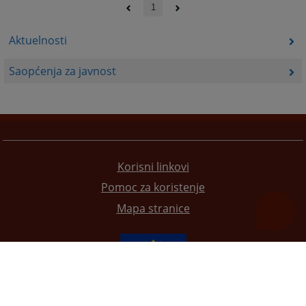
1
Aktuelnosti
Saopćenja za javnost
Korisni linkovi
Pomoc za koristenje
Mapa stranice
Redizajn web stranice je finansirala Evropska unija. Za njen sadržaj isključivo je odgovorno
Visoko sudsko i tužilačko vijeće BiH i ona ne odražava nužno stavove Evropske unije.