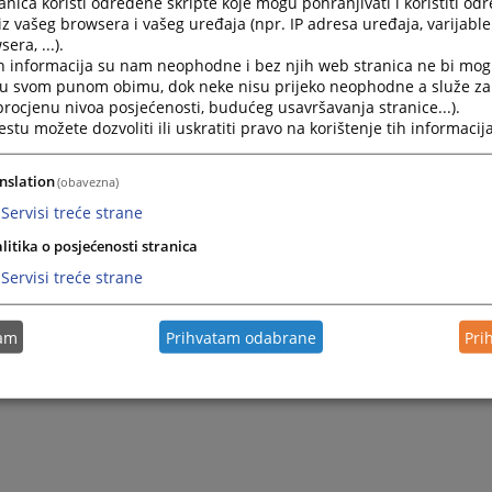
nica koristi određene skripte koje mogu pohranjivati i koristiti od
iz vašeg browsera i vašeg uređaja (npr. IP adresa uređaja, varijable 
era, ...).
se da ćete ovim putem zadovoljiti Vaše potrebe za informa
h informacija su nam neophodne i bez njih web stranica ne bi mog
ju sliku o našim uslugama.
i u svom punom obimu, dok neke nisu prijeko neophodne a služe z
 procjenu nivoa posjećenosti, budućeg usavršavanja stranice...).
tu možete dozvoliti ili uskratiti pravo na korištenje tih informacija
JEDNICA SUDA
nslation
(obavezna)
Servisi treće strane
litika o posjećenosti stranica
Servisi treće strane
tam
Prihvatam odabrane
Pri