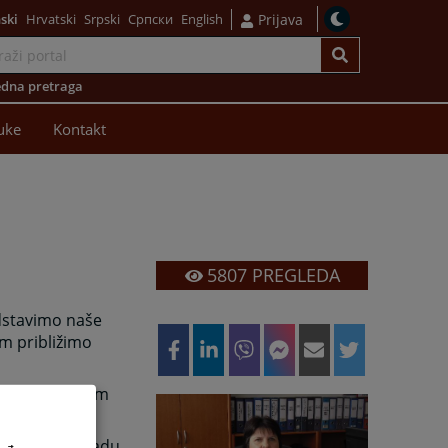
ski
Hrvatski
Srpski
Српски
English
Prijava
dna pretraga
uke
Kontakt
5807
PREGLEDA
dstavimo naše
am približimo
sati se o našim
a o budućem radu