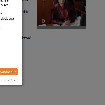
ređene
o sesiji
cijama, te dobiti
la
a dodatne
.
Jasmina Miljković
hvatam sve
Pokreće Klaro!