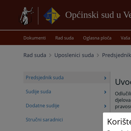
Općinski sud u Ve
Dokumenti
Rad suda
Oglasna ploča
Vaša 
Predsjedni
Rad suda
Uposlenici suda
Predsjednik suda
Uvod
Sudije suda
Odlučil
djelova
Dodatne sudije
pravosu
Ovdje m
Korišt
Stručni saradnici
usluga
Vaša mi