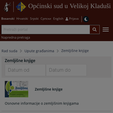
Općinski sud u Velikoj Kladuši
Bosanski
Hrvatski
Srpski
Српски
English
Prijava
Napredna pretraga
Zemljišne knjige
Rad suda
Upute građanima
Zemljišne knjige
Navigate
Navigate
forward
forward
Zemljišne knjige
to
to
interact
interact
with
with
Osnovne informacije o zemljišnim knjigama
the
the
calendar
calendar