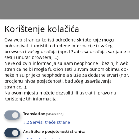
and
and
select
select
a
a
date.
date.
Korištenje kolačića
Press
Press
the
the
Ova web stranica koristi određene skripte koje mogu
pohranjivati i koristiti određene informacije iz vašeg
question
question
browsera i vašeg uređaja (npr. IP adresa uređaja, varijable o
mark
mark
sesiji unutar browsera, ...).
key
key
Neke od ovih informacija su nam neophodne i bez njih web
to
to
stranica ne bi mogla fukcionisati u svom punom obimu, dok
get
get
neke nisu prijeko neophodne a služe za dodatne stvari (npr.
the
the
procjenu nivoa posjećenosti, budućeg usavršavanja
keyboard
keyboard
stranice...).
Na ovom mjestu možete dozvoliti ili uskratiti pravo na
shortcuts
shortcuts
korištenje tih informacija.
for
for
changing
changing
dates.
dates.
Translation
(obavezna)
↓
2
Servisi treće strane
Analitika o posjećenosti stranica