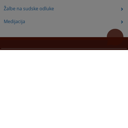
Žalbe na sudske odluke
Medijacija
Korisni linkovi
Pomoc za koristenje
Mapa stranice
Redizajn web stranice je finansirala Evropska unija. Za njen sadržaj isključivo je odgovorno
Visoko sudsko i tužilačko vijeće BiH i ona ne odražava nužno stavove Evropske unije.