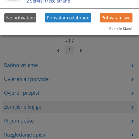
↓
2
Servisi treće strane
Ne prihvatam
Prihvatam odabrane
Prihvatam sve
Pokreće Klaro!
1 - 1 / 1
1
Radno vrijeme
Uvjerenja i potvrde
Ovjere i prepisi
Zemljišne knjige
Prijem pošte
Razgledanje spisa