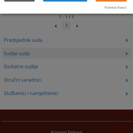
Pokreće Klaro!
1 - 1 / 1
1
Predsjednik suda
Sudije suda
Dodatne sudije
Stručni saradnici
Službenici i namještenici
Korisni linkovi