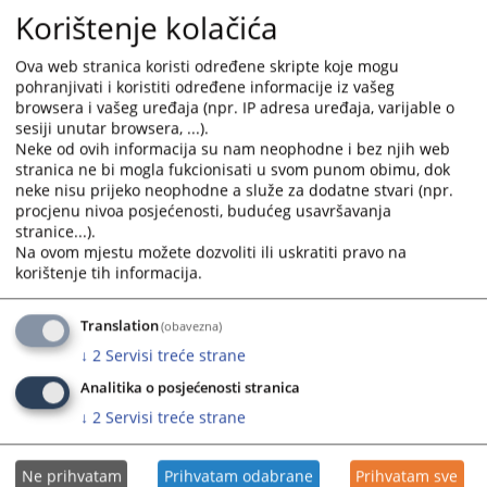
HARIS BEGANOVIĆ
Korištenje kolačića
Ova web stranica koristi određene skripte koje mogu
pohranjivati i koristiti određene informacije iz vašeg
3354
PREGLEDA
browsera i vašeg uređaja (npr. IP adresa uređaja, varijable o
sesiji unutar browsera, ...).
Neke od ovih informacija su nam neophodne i bez njih web
stranica ne bi mogla fukcionisati u svom punom obimu, dok
neke nisu prijeko neophodne a služe za dodatne stvari (npr.
procjenu nivoa posjećenosti, budućeg usavršavanja
stranice...).
Na ovom mjestu možete dozvoliti ili uskratiti pravo na
korištenje tih informacija.
Translation
(obavezna)
↓
2
Servisi treće strane
Analitika o posjećenosti stranica
↓
2
Servisi treće strane
Ne prihvatam
Prihvatam odabrane
Prihvatam sve