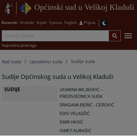
Općinski sud u Velikoj Kladuši
Bosanski
Hrvatski
Srpski
Српски
English
Prijava
Napredna pretraga
Sudije suda
Rad suda
Uposlenici suda
Sudije Općinskog suda u Velikoj Kladuši
SUDIJE
JASMINA MILJKOVIĆ –
PREDSJEDNICA SUDA
DRAGANA ĐERIĆ - CEROVIĆ
EDIS VELADŽIĆ
EMIR HASIĆ
ISMET ALIBAŠIĆ