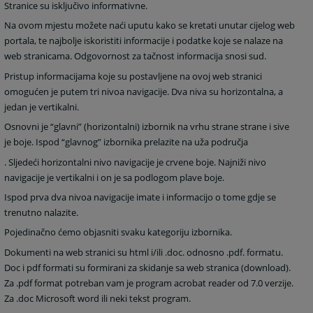
Stranice su isključivo informativne.
Na ovom mjestu možete naći uputu kako se kretati unutar cijelog web
portala, te najbolje iskoristiti informacije i podatke koje se nalaze na
web stranicama. Odgovornost za tačnost informacija snosi sud.
Pristup informacijama koje su postavljene na ovoj web stranici
omogućen je putem tri nivoa navigacije. Dva niva su horizontalna, a
jedan je vertikalni.
Osnovni je “glavni” (horizontalni) izbornik na vrhu strane strane i sive
je boje. Ispod “glavnog” izbornika prelazite na uža područja
. Sljedeći horizontalni nivo navigacije je crvene boje. Najniži nivo
navigacije je vertikalni i on je sa podlogom plave boje.
Ispod prva dva nivoa navigacije imate i informacijo o tome gdje se
trenutno nalazite.
Pojedinačno ćemo objasniti svaku kategoriju izbornika.
Dokumenti na web stranici su html i/ili .doc. odnosno .pdf. formatu.
Doc i pdf formati su formirani za skidanje sa web stranica (download).
Za .pdf format potreban vam je program acrobat reader od 7.0 verzije.
Za .doc Microsoft word ili neki tekst program.