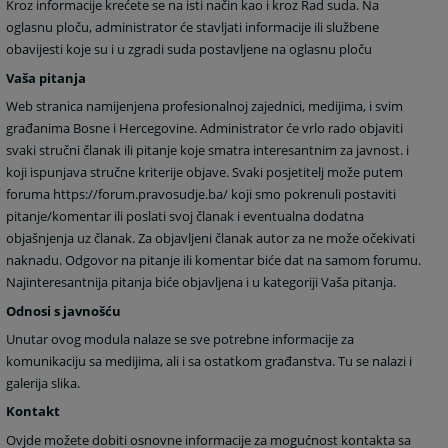
Kroz informacije krećete se na isti način kao i kroz Rad suda. Na
oglasnu ploču, administrator će stavljati informacije ili službene
obavijesti koje su i u zgradi suda postavljene na oglasnu ploču
Vaša pitanja
Web stranica namijenjena profesionalnoj zajednici, medijima, i svim
građanima Bosne i Hercegovine. Administrator će vrlo rado objaviti
svaki stručni članak ili pitanje koje smatra interesantnim za javnost. i
koji ispunjava stručne kriterije objave. Svaki posjetitelj može putem
foruma https://forum.pravosudje.ba/ koji smo pokrenuli postaviti
pitanje/komentar ili poslati svoj članak i eventualna dodatna
objašnjenja uz članak. Za objavljeni članak autor za ne može očekivati
naknadu. Odgovor na pitanje ili komentar biće dat na samom forumu.
Najinteresantnija pitanja biće objavljena i u kategoriji Vaša pitanja.
Odnosi s javnošću
Unutar ovog modula nalaze se sve potrebne informacije za
komunikaciju sa medijima, ali i sa ostatkom građanstva. Tu se nalazi i
galerija slika.
Kontakt
Ovjde možete dobiti osnovne informacije za mogućnost kontakta sa