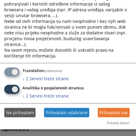
Grupa često postavljana pitanja prikazuje pitanja i odgovore koji su
pohranjivati i koristiti određene informacije iz vašeg
najčešće postavljana sudu, a vezana su za rad suda ili druge aktivnosti
browsera i vašeg uređaja (npr. IP adresa uređaja, varijable o
sesiji unutar browsera, ...).
vezane za sam sud.
Neke od ovih informacija su nam neophodne i bez njih web
Grupa Raspored suđenja prikazuje detaljne informacije o suđenjima u
stranica ne bi mogla fukcionisati u svom punom obimu, dok
sudu za određeni vremenski period.
neke nisu prijeko neophodne a služe za dodatne stvari (npr.
procjenu nivoa posjećenosti, budućeg usavršavanja
Grupa Vijesti iz pravosuđa obuhvata informacije koje su vezane za
stranice...).
pravosuđe BiH u cjelini.
Na ovom mjestu možete dozvoliti ili uskratiti pravo na
Unutar svih grupa starije novosti i informacije osim onih koje su na
korištenje tih informacija.
naslovnici nisu zbrisane. Klikom na riječ “više” prebaciti će vas arhivu
aktuelnosti ili drugih informacija.
Translation
(obavezna)
Rad suda
↓
2
Servisi treće strane
Klikom na Rad suda otvoriti će vam se web stranicama sa svim
Analitika o posjećenosti stranica
novostima (arhivom) koje su vezane za rad suda.
↓
2
Servisi treće strane
Klikom na neku od kategorija možete dobiti informacije: o
dokumentima koje na sudu možete dobiti, o samoj organizaciji suda,
Ne prihvatam
Prihvatam odabrane
Prihvatam sve
o statistici o protoku predmeta, o osnivanju suda, o uposlenicima
suda
Pokreće Klaro!
Oglasna ploča