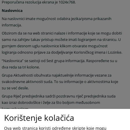
Preporučena rezolucija ekrana je 1024x768.
Naslovnica
Na naslovnici imate mogućnost odabira jezika/pisma prikazanih
informacija.
Obzirom da se na web stranici nalaze i informacije koje se mogu dobiti
samo na zahtjev takav pristup možete imati logiranjem na stranicu. U
gornjem desnom uglu naslovnice klikom otvarate mogućnost
logiranja odnosno prijave za dodjeljivanje Korisničkog imena i Lozinke.
“Naslovnica” se sastoji od šest grupa informacija. Raspoređene su u
dva reda sa tri kolone.
Grupa Aktuelnosti obuhvata najaktuelnije informacije vezane za
svakodnevne aktivnosti suda. To su informacije o aktivnostima koje
su se već desile.
Grupa Riječ predsjednika sadrži pozdravnu riječ predsjednika suda
kao izraz dobrodošlice i želje za što boljom međusobnom
komunikacijom.
Korištenje kolačića
Grupa Najava događaja predstavlja najavu budućih događanja važnih
za sud sa datumom događanja.
Ova web stranica koristi određene skripte koje mogu