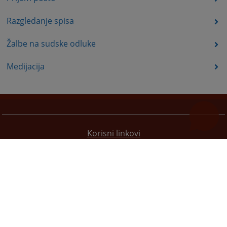
Razgledanje spisa
Žalbe na sudske odluke
Medijacija
Korisni linkovi
Pomoc za koristenje
Mapa stranice
Redizajn web stranice je finansirala Evropska unija. Za njen sadržaj isključivo je odgovorno
Visoko sudsko i tužilačko vijeće BiH i ona ne odražava nužno stavove Evropske unije.