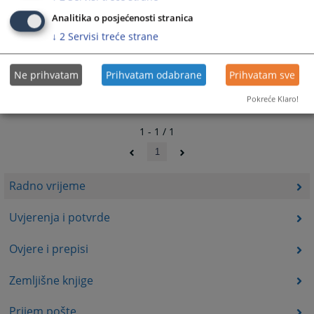
Analitika o posjećenosti stranica
↓
2
Servisi treće strane
Ne prihvatam
Prihvatam odabrane
Prihvatam sve
Pokreće Klaro!
1 - 1 / 1
1
Radno vrijeme
Uvjerenja i potvrde
Ovjere i prepisi
Zemljišne knjige
Prijem pošte