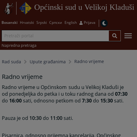
Općinski sud u Velikoj Kladuši
Bosanski
Hrvatski
Srpski
Српски
English
Prijava
Napredna pretraga
Radno vrijeme
Rad suda
Upute građanima
Radno vrijeme
Radno vrijeme u Općinskom
sudu u Velikoj Kladuši je
od ponedjeljka do petka i u toku radnog dana od
07:30
do
16:00
sati, odnosno petkom od
7:30
do
15:30
sati.
Pauza je od
10:30
do
11:00
sati.
Pisarnica, odnosno prijemna kancelarija, Općinskog