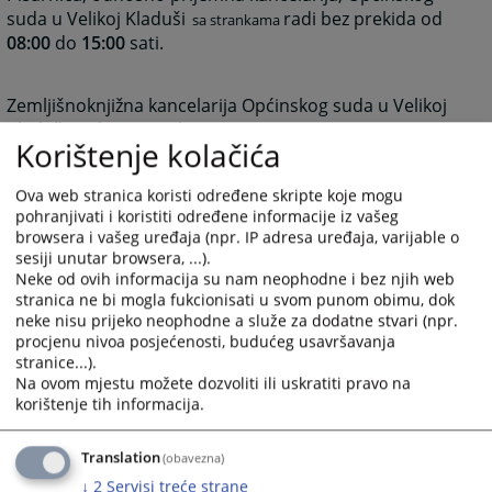
suda u Velikoj Kladuši
radi bez prekida od
sa strankama
08:00
do
15:00
sati.
Zemljišnoknjižna kancelarija Općinskog suda u Velikoj
Kladuši
radi sa strankama
ponedjeljak i četvrtak
od
do
08:00
Korištenje kolačića
sati .
12:00
Ova web stranica koristi određene skripte koje mogu
5614
PREGLEDA
pohranjivati i koristiti određene informacije iz vašeg
browsera i vašeg uređaja (npr. IP adresa uređaja, varijable o
sesiji unutar browsera, ...).
Neke od ovih informacija su nam neophodne i bez njih web
stranica ne bi mogla fukcionisati u svom punom obimu, dok
neke nisu prijeko neophodne a služe za dodatne stvari (npr.
procjenu nivoa posjećenosti, budućeg usavršavanja
stranice...).
Na ovom mjestu možete dozvoliti ili uskratiti pravo na
korištenje tih informacija.
Translation
(obavezna)
↓
2
Servisi treće strane