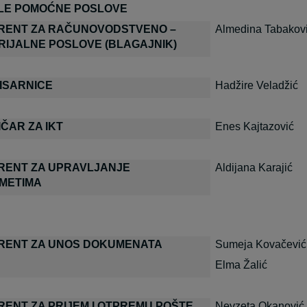
LE POMOĆNE POSLOVE
RENT ZA RAČUNOVODSTVENO –
Almedina Tabakov
RIJALNE POSLOVE (BLAGAJNIK)
PISARNICE
Hadžire Veladžić
ČAR ZA IKT
Enes Kajtazović
RENT ZA UPRAVLJANJE
Aldijana Karajić
METIMA
RENT ZA UNOS DOKUMENATA
Sumeja Kovačević 
Elma Žalić
RENT ZA PRIJEM I OTPREMU POŠTE
Nevzeta Okanović