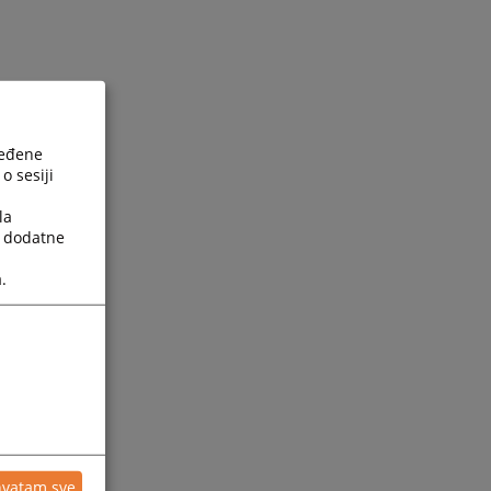
ređene
o sesiji
la
a dodatne
.
ić
hvatam sve