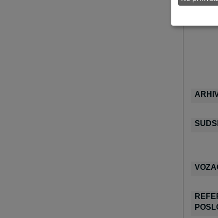
ARHI
SUDS
VOZA
REFE
POSL