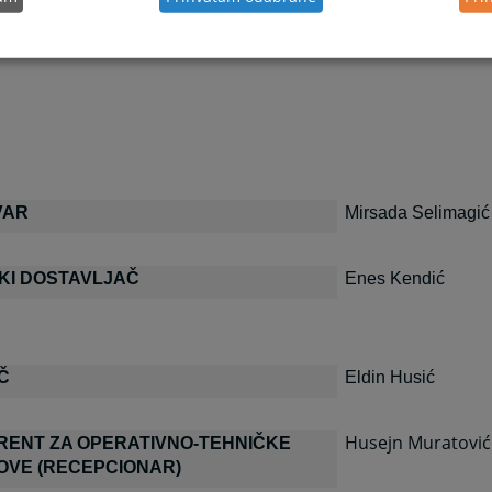
Ajla Crnkić
VAR
Mirsada Selimagić
KI DOSTAVLJAČ
Enes Kendić
Č
Eldin Husić
Husejn Muratović
RENT ZA OPERATIVNO-TEHNIČKE
OVE (RECEPCIONAR)