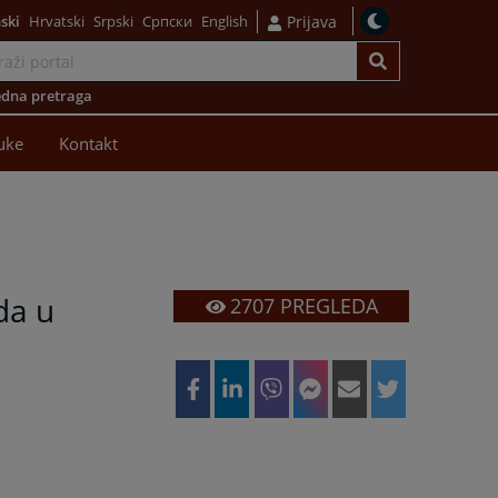
ski
Hrvatski
Srpski
Српски
English
Prijava
dna pretraga
uke
Kontakt
da u
2707
PREGLEDA