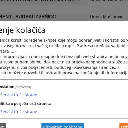
ENT - SUDSKI IZVRŠIOC
Denis Mašinović
enje kolačića
nica koristi određene skripte koje mogu pohranjivati i koristiti od
RENT ZA IZVRŠENJE PREKRŠAJNIH
Ekrema Šuvić
iz vašeg browsera i vašeg uređaja (npr. IP adresa uređaja, varijable 
CIJA
era, ...).
h informacija su nam neophodne i bez njih web stranica ne bi mog
i u svom punom obimu, dok neke nisu prijeko neophodne a služe z
REFERENT - DAKTILOGRAF
Hazema Čović
 procjenu nivoa posjećenosti, budućeg usavršavanja stranice...).
tu možete dozvoliti ili uskratiti pravo na korištenje tih informacija
Đula Mujić
Lamija Pajić
nslation
(obavezna)
Mirela Karajić
Servisi treće strane
Jahja Ćehić
litika o posjećenosti stranica
Renata Puškaš
Servisi treće strane
Mirsada Mašinović
Dženana Dizdarev
tam
Prihvatam odabrane
Pri