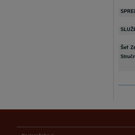
SPRE
SLUŽB
Šef Z
Stručn