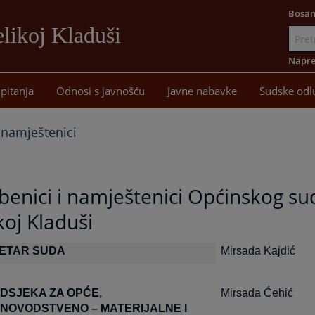
Bosan
likoj Kladuši
Idi
na
Napre
sadržaj
pitanja
Odnosi s javnošću
Javne nabavke
Sudske odl
i namještenici
benici i namještenici Općinskog su
koj Kladuši
ETAR SUDA
Mirsada Kajdić
ODSJEKA ZA OPĆE,
Mirsada Ćehić
NOVODSTVENO – MATERIJALNE I