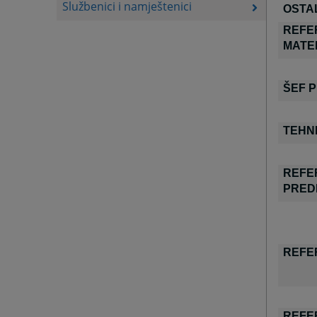
Službenici i namještenici
OSTA
REFE
MATE
ŠEF 
TEHNI
REFE
PRED
REFE
REFE