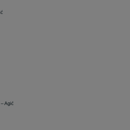
ić
– Agić