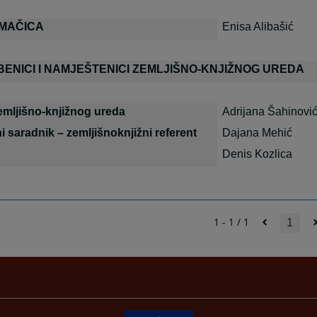
MAČICA
Enisa Alibašić
ENICI I NAMJEŠTENICI ZEMLJIŠNO-KNJIŽNOG UREDA
emljišno-knjižnog ureda
Adrijana Šahinovi
i saradnik – zemljišnoknjižni referent
Dajana Mehić
Denis Kozlica
1 - 1 / 1
1