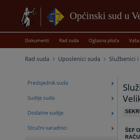
Općinski sud u Ve
Dokumenti
Rad suda
Oglasna ploča
Vaša 
Službenici 
Rad suda
Uposlenici suda
Predsjednik suda
Služ
Veli
Sudije suda
SEKR
Dodatne sudije
Stručni saradnici
ŠEF 
RAČU