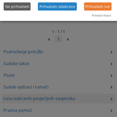
Ne prihvatam
Prihvatam odabrane
Prihvatam sve
Pokreće Klaro!
1 - 1 / 1
1
Podnošenje pritužbi
Sudske takse
Pozivi
Sudski vještaci i tumači
Lista izabranih povjerljivih savjetnika
Pravna pomoć