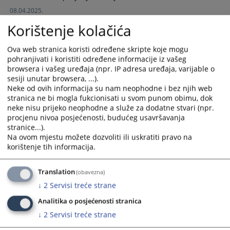
calendar
calendar
08.04.2025.
and
and
Korištenje kolačića
select
select
a
a
Ova web stranica koristi određene skripte koje mogu
date.
date.
pohranjivati i koristiti određene informacije iz vašeg
Press
Press
browsera i vašeg uređaja (npr. IP adresa uređaja, varijable o
the
the
sesiji unutar browsera, ...).
Neke od ovih informacija su nam neophodne i bez njih web
question
question
stranica ne bi mogla fukcionisati u svom punom obimu, dok
mark
mark
neke nisu prijeko neophodne a služe za dodatne stvari (npr.
key
key
procjenu nivoa posjećenosti, budućeg usavršavanja
to
to
stranice...).
get
get
Na ovom mjestu možete dozvoliti ili uskratiti pravo na
the
the
korištenje tih informacija.
keyboard
keyboard
shortcuts
shortcuts
Translation
(obavezna)
for
for
↓
2
Servisi treće strane
changing
changing
Analitika o posjećenosti stranica
dates.
dates.
↓
2
Servisi treće strane