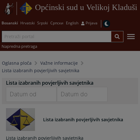
Općinski sud u Velikoj Kladuši
Bosanski
Hrvatski
Srpski
Српски
English
Prijava
Napredna pretraga
Oglasna ploča
Važne informacije
Lista izabranih povjerljivih savjetnika
Lista izabranih povjerljivih savjetnika
Navigate
Navigate
forward
forward
to
to
Lista izabranih povjerljivih savjetnika
interact
interact
with
with
Lista izabranih povjerljivih savjetnika
the
the