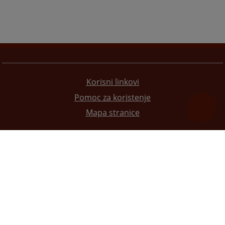
Korisni linkovi
Pomoc za koristenje
Mapa stranice
Redizajn web stranice je finansirala Evropska unija. Za njen sadržaj isključivo je odgovorno
Visoko sudsko i tužilačko vijeće BiH i ona ne odražava nužno stavove Evropske unije.