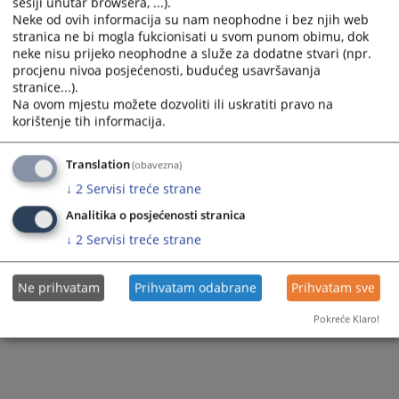
sesiji unutar browsera, ...).
Neke od ovih informacija su nam neophodne i bez njih web
stranica ne bi mogla fukcionisati u svom punom obimu, dok
neke nisu prijeko neophodne a služe za dodatne stvari (npr.
procjenu nivoa posjećenosti, budućeg usavršavanja
stranice...).
Na ovom mjestu možete dozvoliti ili uskratiti pravo na
korištenje tih informacija.
Translation
(obavezna)
↓
2
Servisi treće strane
Analitika o posjećenosti stranica
↓
2
Servisi treće strane
Ne prihvatam
Prihvatam odabrane
Prihvatam sve
Pokreće Klaro!