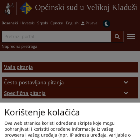
Općinski sud u Velikoj Kladuši
Bosanski
Hrvatski
Srpski
Српски
English
Prijava
Napredna pretraga
Vaša pitanja
Često postavljana pitanja
Često postavljana pitanja
Specifična pitanja
Zemljišno-knjižni izvadak
Korištenje kolačića
Ova web stranica koristi određene skripte koje mogu
pohranjivati i koristiti određene informacije iz vašeg
browsera i vašeg uređaja (npr. IP adresa uređaja, varijable o