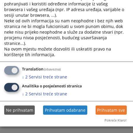
pohranjivati i koristiti određene informacije iz vašeg
browsera i vašeg uređaja (npr. IP adresa uređaja, varijable o
sesiji unutar browsera, ...).
Neke od ovih informacija su nam neophodne i bez njih web
stranica ne bi mogla fukcionisati u svom punom obimu, dok
neke nisu prijeko neophodne a služe za dodatne stvari (npr.
Trenutno nema vijesti
procjenu nivoa posjećenosti, budućeg usavršavanja
stranice...).
Na ovom mjestu možete dozvoliti ili uskratiti pravo na
korištenje tih informacija.
Translation
(obavezna)
↓
2
Servisi treće strane
Analitika o posjećenosti stranica
↓
2
Servisi treće strane
Ne prihvatam
Prihvatam odabrane
Prihvatam sve
Pokreće Klaro!