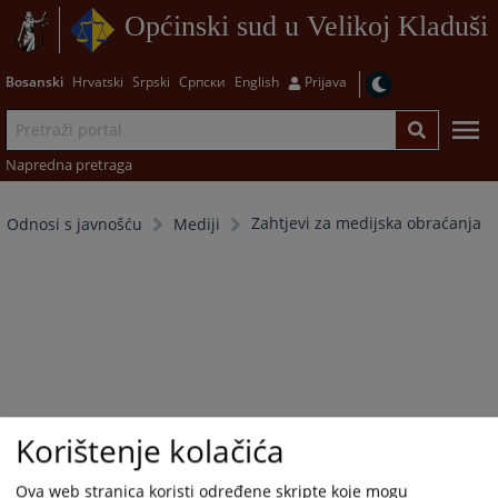
Općinski sud u Velikoj Kladuši
Bosanski
Hrvatski
Srpski
Српски
English
Prijava
Napredna pretraga
Zahtjevi za medijska obraćanja
Odnosi s javnošću
Mediji
Korištenje kolačića
Ova web stranica koristi određene skripte koje mogu