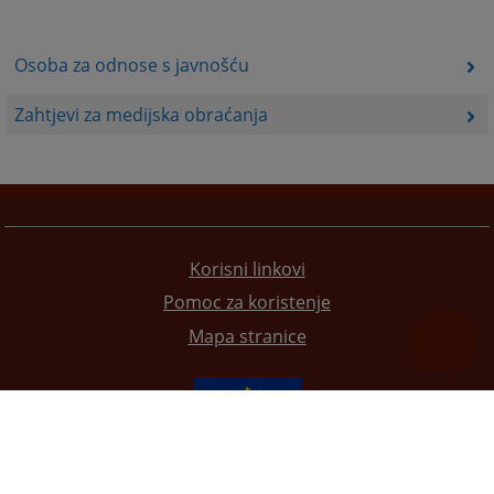
Osoba za odnose s javnošću
Zahtjevi za medijska obraćanja
Korisni linkovi
Pomoc za koristenje
Mapa stranice
Redizajn web stranice je finansirala Evropska unija. Za njen sadržaj isključivo je odgovorno
Visoko sudsko i tužilačko vijeće BiH i ona ne odražava nužno stavove Evropske unije.