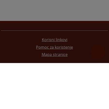
Korisni linkovi
Pomoc za koristenje
Mapa stranice
Redizajn web stranice je finansirala Evropska unija. Za njen sadržaj isključivo je odgovorno
Visoko sudsko i tužilačko vijeće BiH i ona ne odražava nužno stavove Evropske unije.