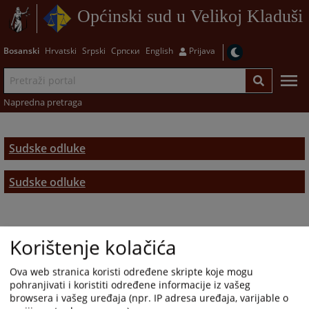
Općinski sud u Velikoj Kladuši
Bosanski
Hrvatski
Srpski
Српски
English
Prijava
Napredna pretraga
Sudske odluke
Sudske odluke
Korištenje kolačića
Ova web stranica koristi određene skripte koje mogu
pohranjivati i koristiti određene informacije iz vašeg
browsera i vašeg uređaja (npr. IP adresa uređaja, varijable o