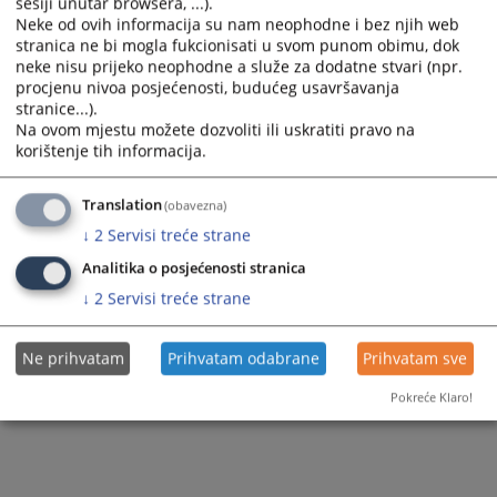
sesiji unutar browsera, ...).
Neke od ovih informacija su nam neophodne i bez njih web
stranica ne bi mogla fukcionisati u svom punom obimu, dok
neke nisu prijeko neophodne a služe za dodatne stvari (npr.
procjenu nivoa posjećenosti, budućeg usavršavanja
stranice...).
Na ovom mjestu možete dozvoliti ili uskratiti pravo na
korištenje tih informacija.
Translation
(obavezna)
↓
2
Servisi treće strane
Analitika o posjećenosti stranica
↓
2
Servisi treće strane
Ne prihvatam
Prihvatam odabrane
Prihvatam sve
Pokreće Klaro!