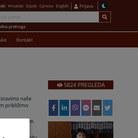
ski
Hrvatski
Srpski
Српски
English
Prijava
dna pretraga
uke
Kontakt
5824
PREGLEDA
dstavimo naše
am približimo
sati se o našim
a o budućem radu