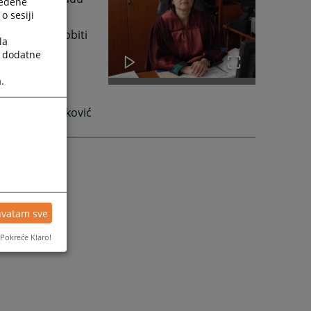
ređene
o sesiji
cijama, te dobiti
la
a dodatne
.
Jasmina Miljković
hvatam sve
Pokreće Klaro!