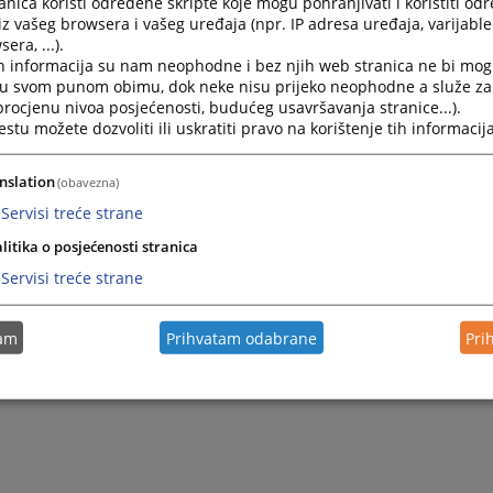
nica koristi određene skripte koje mogu pohranjivati i koristiti od
iz vašeg browsera i vašeg uređaja (npr. IP adresa uređaja, varijable 
era, ...).
se da ćete ovim putem zadovoljiti Vaše potrebe za informa
h informacija su nam neophodne i bez njih web stranica ne bi mog
ju sliku o našim uslugama.
i u svom punom obimu, dok neke nisu prijeko neophodne a služe z
 procjenu nivoa posjećenosti, budućeg usavršavanja stranice...).
tu možete dozvoliti ili uskratiti pravo na korištenje tih informacija
JEDNICA SUDA
nslation
(obavezna)
Servisi treće strane
litika o posjećenosti stranica
Servisi treće strane
tam
Prihvatam odabrane
Pri