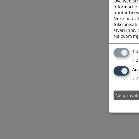
Ova web stra
informacije 
unutar brows
Neke od ovi
fukcionisat
stvari (npr.
Na ovom mjes
Tra
↓
2
Ana
↓
2
Ne prihva