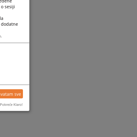
ređene
o sesiji
la
a dodatne
.
ijesti
hvatam sve
Pokreće Klaro!