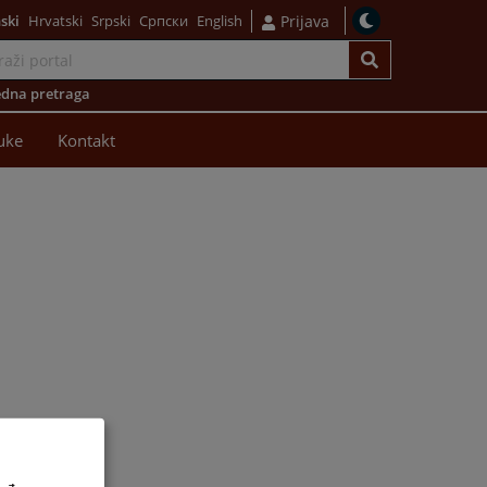
ski
Hrvatski
Srpski
Српски
English
Prijava
dna pretraga
uke
Kontakt