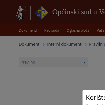
Općinski sud u Ve
Dokumenti
Rad suda
Oglasna ploča
Vaša 
Pravilni
Dokumenti
Interni dokumenti
Pravilnici
Korišt