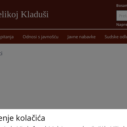
Bosan
likoj Kladuši
Idi
na
Napre
sadržaj
pitanja
Odnosi s javnošću
Javne nabavke
Sudske odl
ci
enje kolačića