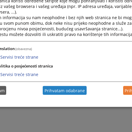
nica koristi određene skripte koje mogu pohranjivati i koristiti od
iz vašeg browsera i vašeg uređaja (npr. IP adresa uređaja, varijable 
era, ...).
h informacija su nam neophodne i bez njih web stranica ne bi mog
i u svom punom obimu, dok neke nisu prijeko neophodne a služe z
 procjenu nivoa posjećenosti, budućeg usavršavanja stranice...).
tu možete dozvoliti ili uskratiti pravo na korištenje tih informacija
nslation
(obavezna)
Servisi treće strane
Trenutno nema v
litika o posjećenosti stranica
Servisi treće strane
tam
Prihvatam odabrane
Pri