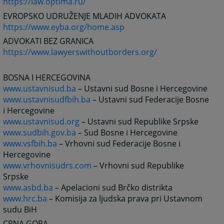
https://law.optima.ru/
EVROPSKO UDRUŽENJE MLADIH ADVOKATA
https://www.eyba.org/home.asp
ADVOKATI BEZ GRANICA
https://www.lawyerswithoutborders.org/
BOSNA I HERCEGOVINA
www.ustavnisud.ba
– Ustavni sud Bosne i Hercegovine
www.ustavnisudfbih.ba
– Ustavni sud Federacije Bosne
i Hercegovine
www.ustavnisud.org
– Ustavni sud Republike Srpske
www.sudbih.gov.ba
– Sud Bosne i Hercegovine
www.vsfbih.ba
– Vrhovni sud Federacije Bosne i
Hercegovine
www.vrhovnisudrs.com
– Vrhovni sud Republike
Srpske
www.asbd.ba
– Apelacioni sud Brčko distrikta
www.hrc.ba
– Komisija za ljudska prava pri Ustavnom
sudu BiH
CRNA GORA