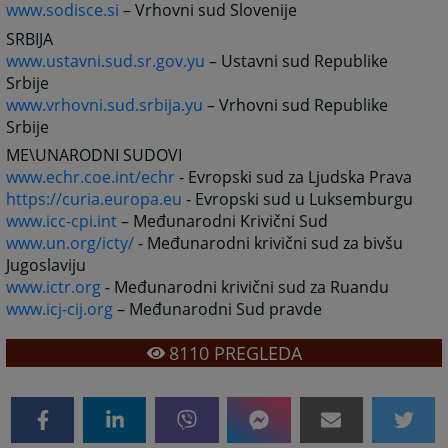
www.sodisce.si
– Vrhovni sud Slovenije
SRBIJA
www.ustavni.sud.sr.gov.yu
– Ustavni sud Republike
Srbije
www.vrhovni.sud.srbija.yu
– Vrhovni sud Republike
Srbije
ME\UNARODNI SUDOVI
www.echr.coe.int/echr
- Evropski sud za Ljudska Prava
https://curia.europa.eu
- Evropski sud u Luksemburgu
www.icc-cpi.int
– Međunarodni Krivični Sud
www.un.org/icty/
- Međunarodni krivični sud za bivšu
Jugoslaviju
www.ictr.org
- Međunarodni krivični sud za Ruandu
www.icj-cij.org
– Međunarodni Sud pravde
8110
PREGLEDA