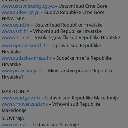
www.ustavnisudcg.cg.yu
– Ustavni sud Crne Gore
www.sudovi.cg.yu
– Sudovi Republike Crne Gore
HRVATSKA
www.usud.hr
– Ustavni sud Republike Hrvatske
www.vsrh.hr
– Vrhovni sud Republike Hrvatske
www.vtsrh.hr
– Visoki trgovački sud Republike Hrvatske
www.upravnisudrh.hr
- Upravni sud Republike
Hrvatske
www.sudacka-mreza.hr
– Sudačka mre`a Republike
Hrvatske
www.pravosudje.hr
– Ministarstvo pravde Republike
Hrvatske1
MAKEDONIJA
www.usud.gov.mk
– Ustavni sud Republike Makedonije
www.vrhoven.sud.mk
– Vrhovni sud Republike
Makedonije
SLOVENIJA
www.us-rs.si
– Ustavni sud Slovenije