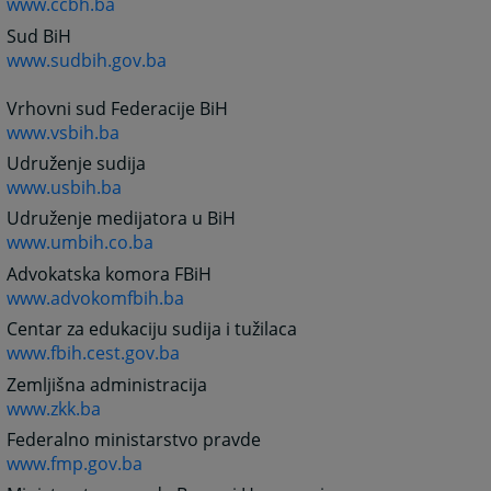
www.ccbh.ba
Sud BiH
www.sudbih.gov.ba
Vrhovni sud Federacije BiH
www.vsbih.ba
Udruženje sudija
www.usbih.ba
Udruženje medijatora u BiH
www.umbih.co.ba
Advokatska komora FBiH
www.advokomfbih.ba
Centar za edukaciju sudija i tužilaca
www.fbih.cest.gov.ba
Zemljišna administracija
www.zkk.ba
Federalno ministarstvo pravde
www.fmp.gov.ba