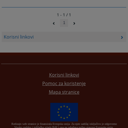
1 - 1 / 1
1
Korisni linkovi
Korisni linkovi
Pomoc za koristenje
Mapa stranice
Redizajn web stranice je finansirala Evropska unija. Za njen sadržaj isključivo je odgovorno
Visoko sudsko i tužilačko vijeće BiH i ona ne odražava nužno stavove Evropske unije.