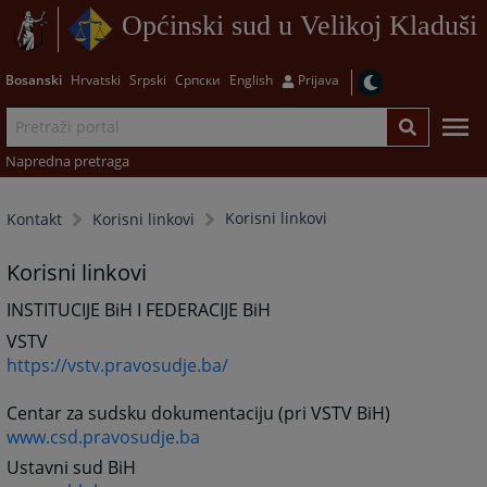
Općinski sud u Velikoj Kladuši
Bosanski
Hrvatski
Srpski
Српски
English
Prijava
Napredna pretraga
Korisni linkovi
Kontakt
Korisni linkovi
Korisni linkovi
INSTITUCIJE BiH I FEDERACIJE BiH
VSTV
https://vstv.pravosudje.ba/
Centar za sudsku dokumentaciju (pri VSTV BiH)
www.csd.pravosudje.ba
Ustavni sud BiH