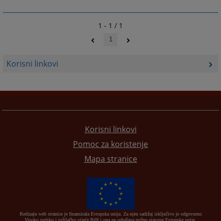
1 - 1 / 1
1
Korisni linkovi
Korisni linkovi
Pomoc za koristenje
Mapa stranice
Redizajn web stranice je finansirala Evropska unija. Za njen sadržaj isključivo je odgovorno
Visoko sudsko i tužilačko vijeće BiH i ona ne odražava nužno stavove Evropske unije.