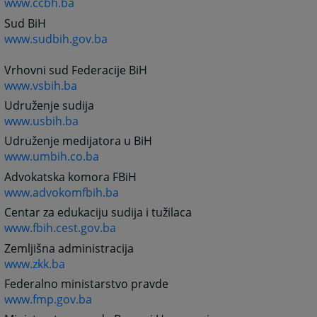
www.ccbh.ba
Sud BiH
www.sudbih.gov.ba
Vrhovni sud Federacije BiH
www.vsbih.ba
Udruženje sudija
www.usbih.ba
Udruženje medijatora u BiH
www.umbih.co.ba
Advokatska komora FBiH
www.advokomfbih.ba
Centar za edukaciju sudija i tužilaca
www.fbih.cest.gov.ba
Zemljišna administracija
www.zkk.ba
Federalno ministarstvo pravde
www.fmp.gov.ba