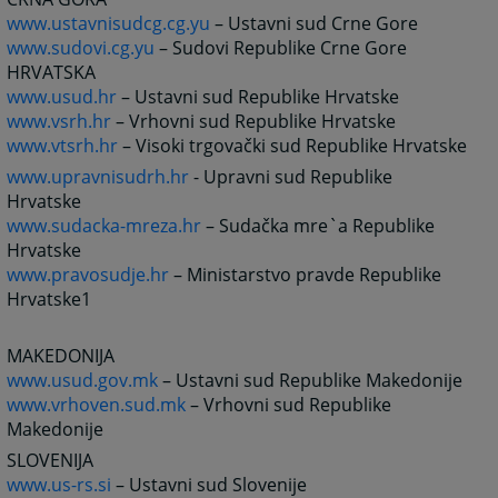
www.ustavnisudcg.cg.yu
– Ustavni sud Crne Gore
www.sudovi.cg.yu
– Sudovi Republike Crne Gore
HRVATSKA
www.usud.hr
– Ustavni sud Republike Hrvatske
www.vsrh.hr
– Vrhovni sud Republike Hrvatske
www.vtsrh.hr
– Visoki trgovački sud Republike Hrvatske
www.upravnisudrh.hr
- Upravni sud Republike
Hrvatske
www.sudacka-mreza.hr
– Sudačka mre`a Republike
Hrvatske
www.pravosudje.hr
– Ministarstvo pravde Republike
Hrvatske1
MAKEDONIJA
www.usud.gov.mk
– Ustavni sud Republike Makedonije
www.vrhoven.sud.mk
– Vrhovni sud Republike
Makedonije
SLOVENIJA
www.us-rs.si
– Ustavni sud Slovenije