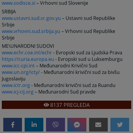
www.sodisce.si
– Vrhovni sud Slovenije
SRBIJA
www.ustavni.sud.sr.gov.yu
– Ustavni sud Republike
Srbije
www.vrhovni.sud.srbija.yu
– Vrhovni sud Republike
Srbije
ME\UNARODNI SUDOVI
www.echr.coe.int/echr
- Evropski sud za Ljudska Prava
https://curia.europa.eu
- Evropski sud u Luksemburgu
www.icc-cpi.int
– Međunarodni Krivični Sud
www.un.org/icty/
- Međunarodni krivični sud za bivšu
Jugoslaviju
www.ictr.org
- Međunarodni krivični sud za Ruandu
www.icj-cij.org
– Međunarodni Sud pravde
8137
PREGLEDA