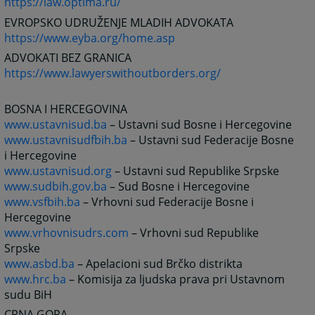
https://law.optima.ru/
EVROPSKO UDRUŽENJE MLADIH ADVOKATA
https://www.eyba.org/home.asp
ADVOKATI BEZ GRANICA
https://www.lawyerswithoutborders.org/
BOSNA I HERCEGOVINA
www.ustavnisud.ba
– Ustavni sud Bosne i Hercegovine
www.ustavnisudfbih.ba
– Ustavni sud Federacije Bosne
i Hercegovine
www.ustavnisud.org
– Ustavni sud Republike Srpske
www.sudbih.gov.ba
– Sud Bosne i Hercegovine
www.vsfbih.ba
– Vrhovni sud Federacije Bosne i
Hercegovine
www.vrhovnisudrs.com
– Vrhovni sud Republike
Srpske
www.asbd.ba
– Apelacioni sud Brčko distrikta
www.hrc.ba
– Komisija za ljudska prava pri Ustavnom
sudu BiH
CRNA GORA