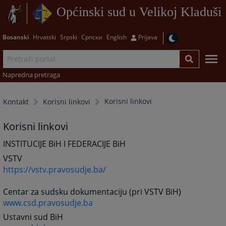
Općinski sud u Velikoj Kladuši
Bosanski
Hrvatski
Srpski
Српски
English
Prijava
Napredna pretraga
Korisni linkovi
Kontakt
Korisni linkovi
Korisni linkovi
INSTITUCIJE BiH I FEDERACIJE BiH
VSTV
https://vstv.pravosudje.ba/
Centar za sudsku dokumentaciju (pri VSTV BiH)
www.csd.pravosudje.ba
Ustavni sud BiH