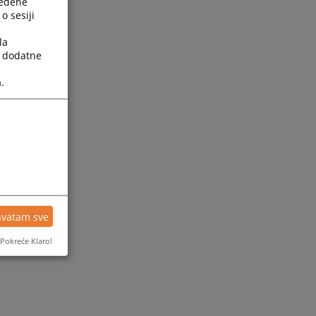
ređene
o sesiji
la
a dodatne
.
ijesti
hvatam sve
Pokreće Klaro!