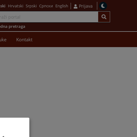
ski
Hrvatski
Srpski
Српски
English
Prijava
dna pretraga
uke
Kontakt