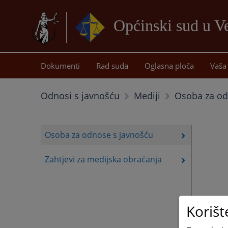
Općinski sud u Ve
Dokumenti
Rad suda
Oglasna ploča
Vaša 
Osoba za od
Odnosi s javnošću
Mediji
Osoba za odnose s javnošću
Zahtjevi za medijska obraćanja
Korišt