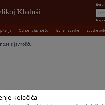
Bosan
likoj Kladuši
Idi
na
Napre
sadržaj
pitanja
Odnosi s javnošću
Javne nabavke
Sudske odl
nose s javnošću
enje kolačića