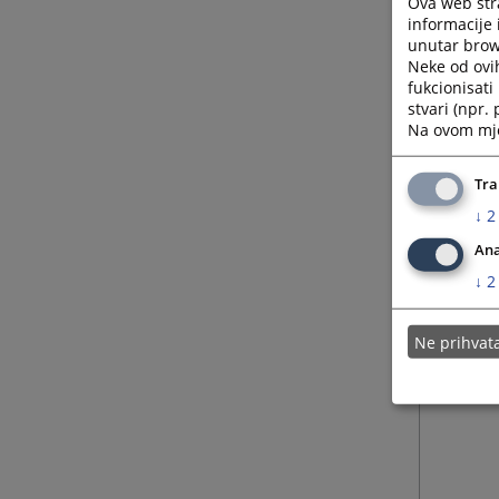
Ova web stra
informacije 
unutar brows
Neke od ovi
fukcionisat
stvari (npr.
Na ovom mjes
Tra
↓
2
Ana
↓
2
Ne prihva