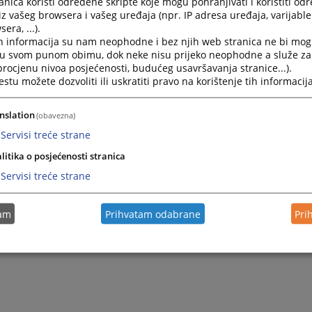
nica koristi određene skripte koje mogu pohranjivati i koristiti od
iz vašeg browsera i vašeg uređaja (npr. IP adresa uređaja, varijable 
era, ...).
h informacija su nam neophodne i bez njih web stranica ne bi mog
i u svom punom obimu, dok neke nisu prijeko neophodne a služe z
 procjenu nivoa posjećenosti, budućeg usavršavanja stranice...).
tu možete dozvoliti ili uskratiti pravo na korištenje tih informacija
nslation
(obavezna)
Servisi treće strane
Trenutno nema v
litika o posjećenosti stranica
Servisi treće strane
tam
Prihvatam odabrane
Pri