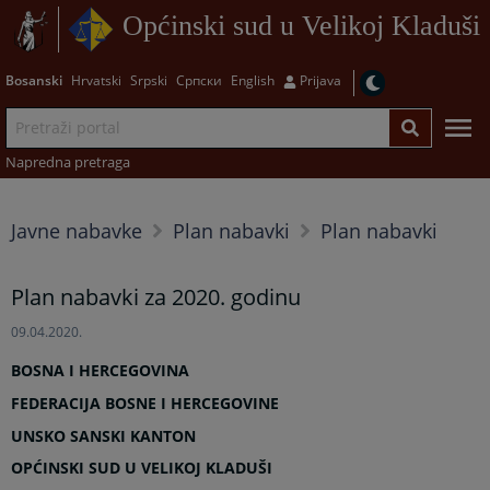
Općinski sud u Velikoj Kladuši
Bosanski
Hrvatski
Srpski
Српски
English
Prijava
Napredna pretraga
Javne nabavke
Plan nabavki
Plan nabavki
Plan nabavki za 2020. godinu
09.04.2020.
BOSNA I HERCEGOVINA
FEDERACIJA BOSNE I HERCEGOVINE
UNSKO SANSKI KANTON
OPĆINSKI SUD U VELIKOJ KLADUŠI