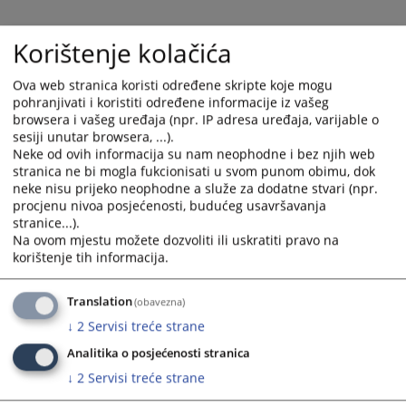
Korištenje kolačića
Ovom Odlukom vrši se dopuna Plana nabavki Općinskog
Ova web stranica koristi određene skripte koje mogu
suda u Velikoj Kladuši broj 023-0-Su-20-000 252 od
pohranjivati i koristiti određene informacije iz vašeg
08.04.2020.godine, na način da se isti dopunjuje slijedećim
browsera i vašeg uređaja (npr. IP adresa uređaja, varijable o
stavkama:
sesiji unutar browsera, ...).
Neke od ovih informacija su nam neophodne i bez njih web
stranica ne bi mogla fukcionisati u svom punom obimu, dok
-saniranje odvodnih cijevi i izolacija u iznosu cca
neke nisu prijeko neophodne a služe za dodatne stvari (npr.
1.200,00 KM
procjenu nivoa posjećenosti, budućeg usavršavanja
stranice...).
-servisiranje peći za centralno grijanje u iznosu cca
Na ovom mjestu možete dozvoliti ili uskratiti pravo na
1.500,00 KM
korištenje tih informacija.
Za navedene nabavke će se donijeti posebna Odluka o
Translation
(obavezna)
raspisivanju javnih nabavki, a obavit će se Direktnim
↓
2
Servisi treće strane
sporazumom u skladu s Zakona o javnim nabavkama BiH.
Analitika o posjećenosti stranica
Ova Odluka se prilaže Planu nabavki za sukcesivnu
isporuku roba i usluga u periodu 2020. - 2022.godine i čini
↓
2
Servisi treće strane
njegov sastavni dio.