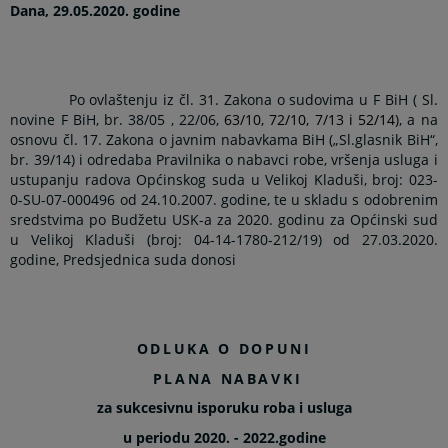
Dana, 29.05.2020. godine
Po ovlaštenju iz čl. 31. Zakona o sudovima u F BiH ( Sl.
novine F BiH, br. 38/05 , 22/06,
63/10, 72/10, 7/13 i 52/14
), a na
osnovu čl. 17. Zakona o javnim nabavkama BiH („Sl.glasnik BiH“,
br. 39/14) i odredaba Pravilnika o nabavci robe, vršenja usluga i
ustupanju radova Općinskog suda u Velikoj Kladuši, broj: 023-
0-SU-07-000496 od 24.10.2007. godine, te u skladu s odobrenim
sredstvima po Budžetu USK-a za 2020. godinu za Općinski sud
u Velikoj Kladuši (broj: 04-14-1780-212/19) od 27.03.2020.
godine, Predsjednica suda donosi
ODLUKA O DOPUNI
PLANA NABAVKI
za sukcesivnu isporuku roba i usluga
u periodu 2020. - 2022.godine