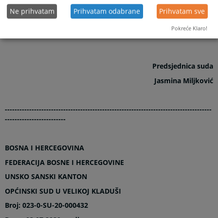
Ne prihvatam
Prihvatam odabrane
Prihvatam sve
Pokreće Klaro!
Predsjednica suda
Jasmina Miljković
-------------------------------------------------------------------------------------
-------------------------
BOSNA I HERCEGOVINA
FEDERACIJA BOSNE I HERCEGOVINE
UNSKO SANSKI KANTON
OPĆINSKI SUD U VELIKOJ KLADUŠI
Broj: 023-0-SU-20-000432