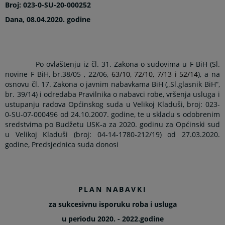
Broj: 023-0-SU-20-000252
Dana, 08.04.2020. godine
Po ovlaštenju iz čl. 31. Zakona o sudovima u F BiH (Sl.
novine F BiH, br.38/05 , 22/06,
63/10, 72/10, 7/13 i 52/14
), a na
osnovu čl. 17. Zakona o javnim nabavkama BiH („Sl.glasnik BiH“,
br. 39/14) i odredaba Pravilnika o nabavci robe, vršenja usluga i
ustupanju radova Općinskog suda u Velikoj Kladuši, broj: 023-
0-SU-07-000496 od 24.10.2007. godine, te u skladu s odobrenim
sredstvima po Budžetu USK-a za 2020. godinu za Općinski sud
u Velikoj Kladuši (broj: 04-14-1780-212/19) od 27.03.2020.
godine, Predsjednica suda donosi
PLAN NABAVKI
za sukcesivnu isporuku roba i usluga
u periodu 2020. - 2022.godine