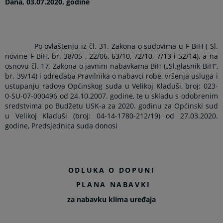
Dana, 03.07.2020. godine
Po ovlaštenju iz čl. 31. Zakona o sudovima u F BiH ( Sl.
novine F BiH, br. 38/05 , 22/06,
63/10, 72/10, 7/13 i 52/14
), a na
osnovu čl. 17. Zakona o javnim nabavkama BiH („Sl.glasnik BiH“,
br. 39/14) i odredaba Pravilnika o nabavci robe, vršenja usluga i
ustupanju radova Općinskog suda u Velikoj Kladuši, broj: 023-
0-SU-07-000496 od 24.10.2007. godine, te u skladu s odobrenim
sredstvima po Budžetu USK-a za 2020. godinu za Općinski sud
u Velikoj Kladuši (broj: 04-14-1780-212/19) od 27.03.2020.
godine, Predsjednica suda donosi
ODLUKA O DOPUNI
PLANA NABAVKI
za nabavku klima uređaja