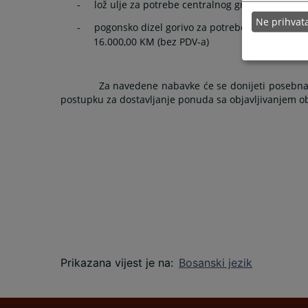
-
lož ulje za potrebe centralnog grijanja količin
Ne prihva
-
pogonsko dizel gorivo za potrebe dva službena 
16.000,00 KM (bez PDV-a)
Za navedene nabavke će se donijeti posebna 
postupku za dostavljanje ponuda sa objavljivanjem o
Prikazana vijest je na
:
Bosanski jezik