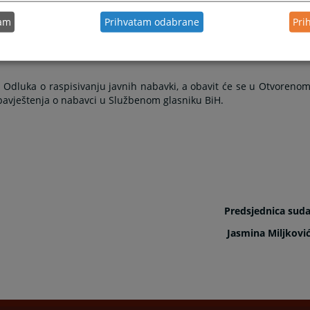
e 18.000 litara u iznosu od cca 32.000,00 KM (bez PDV-a)
tam
Prihvatam odabrane
Pri
vozila ovog suda količine 6.800 litara u vrijednosti od cca
Odluka o raspisivanju javnih nabavki, a obavit će se u Otvoreno
bavještenja o nabavci u Službenom glasniku BiH.
Predsjednica sud
Jasmina Miljkovi