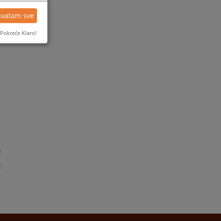
hvatam sve
Pokreće Klaro!
m
a
ć