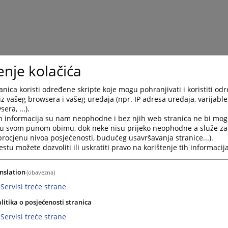
 BiH (Sl.novine F BiH, br.38/05 , 22/06,
63/10, 72/10, 7/13 i 52/14
), 
enje kolačića
l.glasnik BiH“, br. 39/14) i odredaba Pravilnika o nabavci robe
elikoj Kladuši, broj: 023-0-SU-07-000496 od 24.10.2007. godine, t
nica koristi određene skripte koje mogu pohranjivati i koristiti od
a Općinski sud u Velikoj Kladuši, Predsjednica suda donosi
iz vašeg browsera i vašeg uređaja (npr. IP adresa uređaja, varijable 
era, ...).
h informacija su nam neophodne i bez njih web stranica ne bi mog
AN NABAVKI
i u svom punom obimu, dok neke nisu prijeko neophodne a služe z
 procjenu nivoa posjećenosti, budućeg usavršavanja stranice...).
esivnu isporuku roba
tu možete dozvoliti ili uskratiti pravo na korištenje tih informacija
u 2018. - 2020. godine
nslation
(obavezna)
Servisi treće strane
 će se sukcesivno ispostavljati za potrebe Općinskog suda u Veliko
.2018.-23.10.2020.godine) i to:
litika o posjećenosti stranica
Servisi treće strane