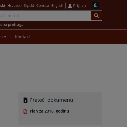
ski
Hrvatski
Srpski
Српски
English
Prijava
dna pretraga
uke
Kontakt
Prateći dokumenti
Plan za 2018. godinu