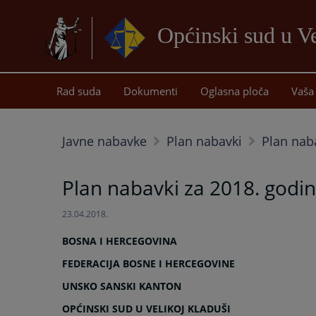
Općinski sud u Ve
Rad suda
Dokumenti
Oglasna ploča
Vaša 
Javne nabavke
Plan nabavki
Plan nab
Plan nabavki za 2018. godi
23.04.2018.
BOSNA I HERCEGOVINA
FEDERACIJA BOSNE I HERCEGOVINE
UNSKO SANSKI KANTON
OPĆINSKI SUD U VELIKOJ KLADUŠI