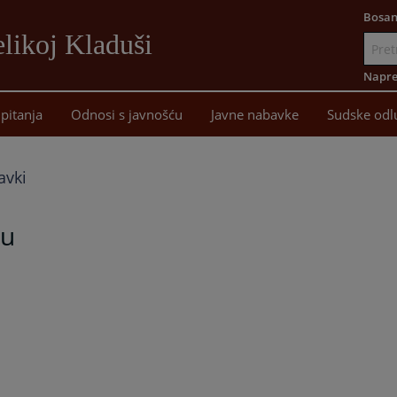
Bosan
likoj Kladuši
Idi
na
Napre
sadržaj
pitanja
Odnosi s javnošću
Javne nabavke
Sudske odl
avki
nu