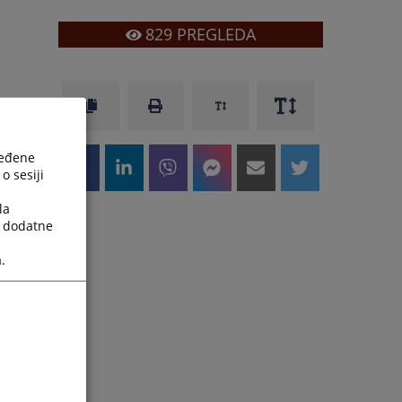
829
PREGLEDA
a
,
e
ređene
o sesiji
la
a dodatne
.
j