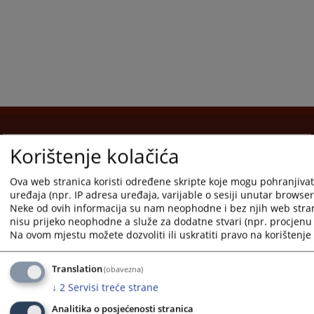
Korištenje kolačića
Korisni linkovi
Pomoc za koristenje
Ova web stranica koristi određene skripte koje mogu pohranjivati
uređaja (npr. IP adresa uređaja, varijable o sesiji unutar browsera,
Mapa stranice
Neke od ovih informacija su nam neophodne i bez njih web stra
nisu prijeko neophodne a služe za dodatne stvari (npr. procjenu 
Na ovom mjestu možete dozvoliti ili uskratiti pravo na korištenje 
Translation
(obavezna)
Redizajn web stranice je finansirala Evropska unija. Za njen sadržaj isključivo je odgovorno
↓
2
Servisi treće strane
Visoko sudsko i tužilačko vijeće BiH i ona ne odražava nužno stavove Evropske unije.
Analitika o posjećenosti stranica