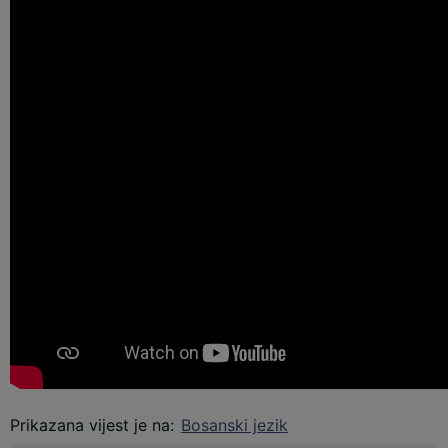
Prikazana vijest je na
:
Bosanski jezik