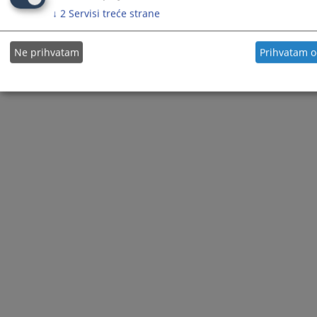
↓
2
Servisi treće strane
© 2021
Visoko sudsko i tužilačko vijeće
Ne prihvatam
Prihvatam 