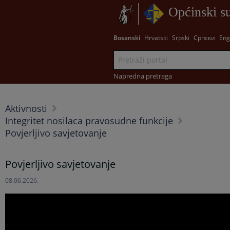
Općinski su
Bosanski
Hrvatski
Srpski
Српски
Eng
Napredna pretraga
Aktivnosti
Integritet nosilaca pravosudne funkcije
Povjerljivo savjetovanje
Povjerljivo savjetovanje
08.06.2026.