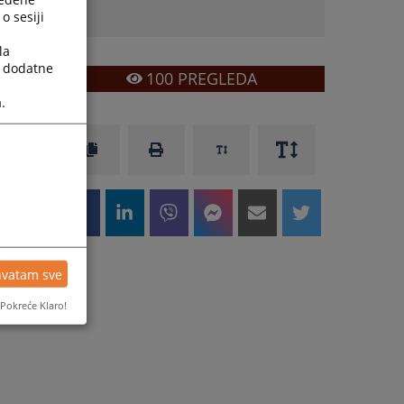
o sesiji
la
a dodatne
100
PREGLEDA
.
u
a
u
hvatam sve
a
Pokreće Klaro!