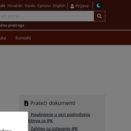
ski
Hrvatski
Srpski
Српски
English
Prijava
dna pretraga
uke
Kontakt
b
Prateći dokumenti
Pojašnjenje u vezi podnošenja
zahtjeva za JPK
Zahtjev za izdavanje JPK
ređene