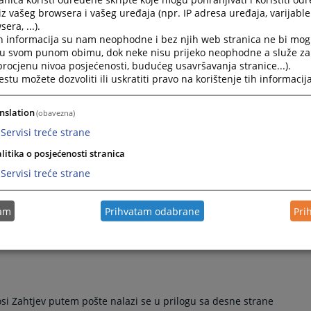
iz vašeg browsera i vašeg uređaja (npr. IP adresa uređaja, varijable 
era, ...).
ariji Općinskog suda u Velikoj Kladuši
h informacija su nam neophodne i bez njih web stranica ne bi mog
i u svom punom obimu, dok neke nisu prijeko neophodne a služe z
 procjenu nivoa posjećenosti, budućeg usavršavanja stranice...).
tu možete dozvoliti ili uskratiti pravo na korištenje tih informacija
ntifikacije prisutnog u smislu da se utvrdi da li je isti stranka 
ristupnog koda na ovaj način je besplatan.
nslation
(obavezna)
Servisi treće strane
obom dodatne troškove te iz tog razloga Zakonom je propisan
litika o posjećenosti stranica
 Budžet USK sa naznakom "Taksa za Izdavanje JPK Općinski sud 
Servisi treće strane
tam
Prihvatam odabrane
Pri
puniti formular koji je potrebno zajedno sa taksom dostaviti n
ita 8, 777230 Velika Kladuša sa naznakom "Zahtjev za JPK"
si Zahtjev putem pošte nalazi se u prilogu sa desne strane