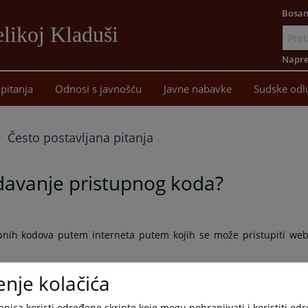
Bosan
likoj Kladuši
Idi
na
Napre
sadržaj
pitanja
Odnosi s javnošću
Javne nabavke
Sudske odl
Često postavljana pitanja
zdavanje pristupnog koda?
tupnih kodova putem interneta putem kojih se može pristupiti we
enje kolačića
na dva načina:
nica koristi određene skripte koje mogu pohranjivati i koristiti od