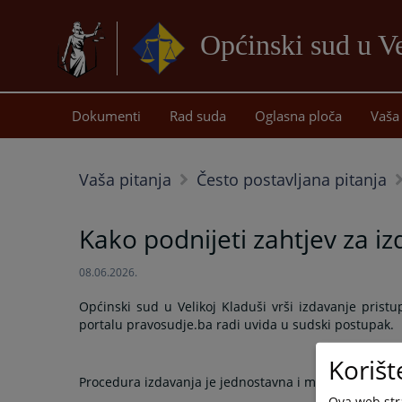
Općinski sud u Ve
Dokumenti
Rad suda
Oglasna ploča
Vaša 
Vaša pitanja
Često postavljana pitanja
Kako podnijeti zahtjev za i
08.06.2026.
Općinski sud u Velikoj Kladuši vrši izdavanje pris
portalu pravosudje.ba radi uvida u sudski postupak.
Korišt
Procedura izdavanja je jednostavna i može se izvesti 
Ova web stra