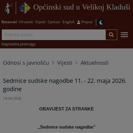
Općinski sud u Velikoj Kladuši
Bosanski
Hrvatski
Srpski
Српски
English
Prijava
Napredna pretraga
Odnosi s javnošću
Vijesti
Aktuelnosti
Sedmice sudske nagodbe 11. - 22. maja 2026.
godine
14.04.2026.
OBAVIJEST ZA STRANKE
„Sedmice sudske nagodbe“