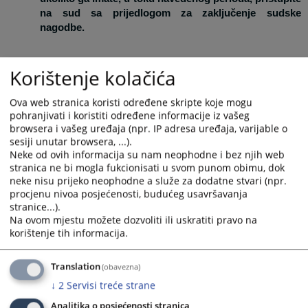
na sud sa prijedlogom za zaključenje sudske
nagodbe.
Prednosti sudske nagodbe
Korištenje kolačića
Ova web stranica koristi određene skripte koje mogu
Sudska nagodba predstavlja:
pohranjivati i koristiti određene informacije iz vašeg
browsera i vašeg uređaja (npr. IP adresa uređaja, varijable o
sesiji unutar browsera, ...).
Kraći i efikasniji postupak
Neke od ovih informacija su nam neophodne i bez njih web
stranica ne bi mogla fukcionisati u svom punom obimu, dok
neke nisu prijeko neophodne a služe za dodatne stvari (npr.
procjenu nivoa posjećenosti, budućeg usavršavanja
Vaš spor se okončava zaključivanjem sudske nagodbe pred
stranice...).
prvostepenim sudom. Sporazum stranaka se unosi u zapisnik
Na ovom mjestu možete dozvoliti ili uskratiti pravo na
koji stranke potpisuju. Sudska nagodba ima status izvršne
korištenje tih informacija.
isprave, bez drugostepenog žalbenog postupka u predmetu.
Translation
(obavezna)
Jeftiniji postupak
↓
2
Servisi treće strane
Analitika o posjećenosti stranica