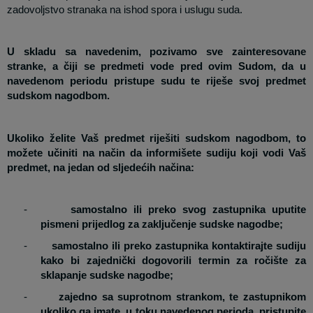
zadovoljstvo stranaka na ishod spora i uslugu suda.
U skladu sa navedenim, pozivamo sve zainteresovane
stranke, a čiji se predmeti vode pred ovim Sudom, da u
navedenom periodu pristupe sudu te riješe svoj predmet
sudskom nagodbom.
Ukoliko želite Vaš predmet riješiti sudskom nagodbom, to
možete učiniti na način da informišete sudiju koji vodi Vaš
predmet, na jedan od sljedećih načina:
-
samostalno ili preko svog zastupnika uputite
pismeni prijedlog za zaključenje sudske nagodbe;
-
samostalno ili preko zastupnika kontaktirajte sudiju
kako bi zajednički dogovorili termin za ročište za
sklapanje sudske nagodbe;
-
zajedno sa suprotnom strankom, te zastupnikom
ukoliko ga imate, u toku navedenog perioda, pristupite