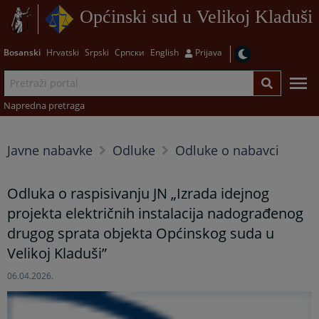
Općinski sud u Velikoj Kladuši
Bosanski
Hrvatski
Srpski
Српски
English
Prijava
Napredna pretraga
Javne nabavke
Odluke
Odluke o nabavci
Odluka o raspisivanju JN „Izrada idejnog
projekta električnih instalacija nadograđenog
drugog sprata objekta Općinskog suda u
Velikoj Kladuši”
06.04.2026.