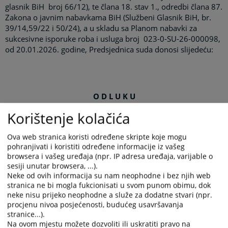
glasnik BiH
broj 66/12), te člana 18. stav 1., odredbi člana 87.
Zakona o javnim nabavkama BiH (Službeni Glasnik BiH, br.
39/14,59/22 i 50/24), a u skladu sa Planom nabavki za
sukcesivne isporuke roba i usluga broj
023-0-SU-26-000098,
od 20.01.2026. godine, Predsjednica suda donosi slijedeću:
O D L U K U
o raspisivanju javne nabavke
Korištenje kolačića
Ova web stranica koristi određene skripte koje mogu
I
pohranjivati i koristiti određene informacije iz vašeg
browsera i vašeg uređaja (npr. IP adresa uređaja, varijable o
sesiji unutar browsera, ...).
Općinski sud u Velikoj Kladuši, kao ugovorni organ,
Neke od ovih informacija su nam neophodne i bez njih web
pokreće
postupak javne nabavke usluga -
„
Izrada idejnog
stranica ne bi mogla fukcionisati u svom punom obimu, dok
projekta električnih instalacija nadograđenog drugog sprata
neke nisu prijeko neophodne a služe za dodatne stvari (npr.
objekta Općinskog suda u Velikoj Kladuši”, primjenom
procjenu nivoa posjećenosti, budućeg usavršavanja
stranice...).
direktnog postupka za dostavu ponuda, u skladu sa članom 25.
Na ovom mjestu možete dozvoliti ili uskratiti pravo na
nabavku
Zakona o javnim nabavkama BiH, za
usluga
tehničkog