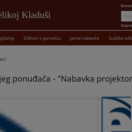
Bosan
likoj Kladuši
Idi
na
Napre
sadržaj
pitanja
Odnosi s javnošću
Javne nabavke
Sudske odl
vci
ijeg ponuđača - "Nabavka projekto