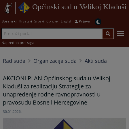
Općinski sud u Velikoj Kladuši
Bosanski
Hrvatski
Srpski
Српски
English
Prijava
Napredna pretraga
Rad suda
Organizacija suda
Akti suda
AKCIONI PLAN Općinskog suda u Velikoj
Kladuši za realizaciju Strategije za
unapređenje rodne ravnopravnosti u
pravosuđu Bosne i Hercegovine
30.01.2026.