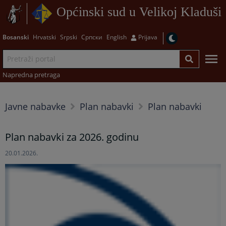
Općinski sud u Velikoj Kladuši
Bosanski
Hrvatski
Srpski
Српски
English
Prijava
Napredna pretraga
Javne nabavke
Plan nabavki
Plan nabavki
Plan nabavki za 2026. godinu
20.01.2026.