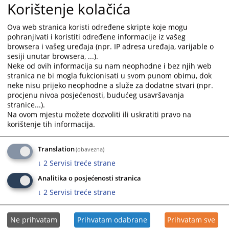
Korištenje kolačića
Plan nabavki za 2026. godinu kao prilog pdf fajl ejn.gov.ba
Ova web stranica koristi određene skripte koje mogu
sistema javnih nabavki.
pohranjivati i koristiti određene informacije iz vašeg
browsera i vašeg uređaja (npr. IP adresa uređaja, varijable o
Prikazana vijest je na
:
Bosanski jezik
sesiji unutar browsera, ...).
Neke od ovih informacija su nam neophodne i bez njih web
stranica ne bi mogla fukcionisati u svom punom obimu, dok
Prateći dokumenti
neke nisu prijeko neophodne a služe za dodatne stvari (npr.
procjenu nivoa posjećenosti, budućeg usavršavanja
Plan nabavki za 2026. godinu
stranice...).
Odluka o usvajanju Plana javnih nabavki za 2026 godinu
Na ovom mjestu možete dozvoliti ili uskratiti pravo na
Izmjena/dopuna Plana nabavki za 2026. godinu -
korištenje tih informacija.
25.02.2026. godine
Prečišćeni Plan nabavki za 2026. godinu – 25.02.2026.
Translation
(obavezna)
godine
↓
2
Servisi treće strane
Izmjena/dopuna Plana nabavki za 2026. godinu -
Analitika o posjećenosti stranica
04.03.2026. godine
↓
2
Servisi treće strane
Prečišćeni plan nabavki za 2026. godinu – 04.03.2026.
godine
Izmjena/dopuna Plana nabavki za 2026. godinu -
Ne prihvatam
Prihvatam odabrane
Prihvatam sve