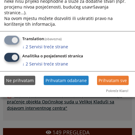
neke nisu prijeko neophodne a služe za dodatne stvari (npr.
procjenu nivoa posjećenosti, budućeg usavršavanja
stranice...).
Na ovom mjestu možete dozvoliti ili uskratiti pravo na
korištenje tih informacija.
Translation
(obavezna)
↓
2
Servisi treće strane
Izvještaj o provedenom postupku JN "Nabavka usluge praćenje
objekta Općinskog suda u Velikoj Kladuši sa dojavom
Analitika o posjećenosti stranica
interventnog centra"
↓
2
Servisi treće strane
Prikazana vijest je na
:
Bosanski jezik
Ne prihvatam
Prihvatam odabrane
Prihvatam sve
Prateći dokumenti
Pokreće Klaro!
Izvještaj o provedenom postupku JN "Nabavka usluge
praćenje objekta Općinskog suda u Velikoj Kladuši sa
dojavom interventnog centra"
149
PREGLEDA