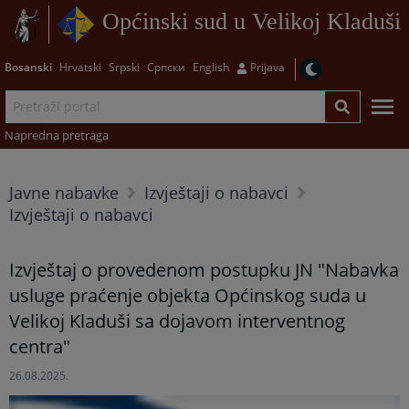
Općinski sud u Velikoj Kladuši
Bosanski
Hrvatski
Srpski
Српски
English
Prijava
Napredna pretraga
Javne nabavke
Izvještaji o nabavci
Izvještaji o nabavci
Izvještaj o provedenom postupku JN "Nabavka
usluge praćenje objekta Općinskog suda u
Velikoj Kladuši sa dojavom interventnog
centra"
26.08.2025.