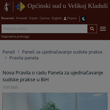
Općinski sud u Velikoj Kladuši
Bosanski
Hrvatski
Srpski
Српски
English
Prijava
Napredna pretraga
Paneli
Paneli za ujednačavanje sudske prakse
Pravila panela
Nova Pravila o radu Panela za ujednačavanje
sudske prakse u BiH
15.07.2025.