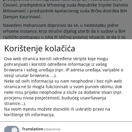
Ćosović, predsjednica Vrhovnog suda Republike Srpske Daniela
Milovanović i predsjednik Apelacionog suda Brčko distrikta BiH
Damjan Kaurinović.
Navedeni mehanizam doprinosi da se, u nedostatku jedne
vrhovne instance, kroz stručni dijalog utvrdi da li sudovi u BiH
različito postupaju u istoj ili sličnoj pravnoj situaciji, te da li se
tako različito postupanje može ujednačiti usvajanjem pravnih
Korištenje kolačića
shvatanja na nivou sudova najviše instance. Javno objavljivanje
ovih shvatanja omogućava građanima i njihovim zastupnicima
Ova web stranica koristi određene skripte koje mogu
korištenje istih prilikom ostvarivanja svojih prava pred sudom,
pohranjivati i koristiti određene informacije iz vašeg
čime mogu osigurati veću pravnu sigurnost i jednakost pred
browsera i vašeg uređaja (npr. IP adresa uređaja, varijable o
zakonom, bez obzira u kom dijelu države žive.
sesiji unutar browsera, ...).
Neke od ovih informacija su nam neophodne i bez njih web
Novi koncept rada Panela predviđa održavanje većeg broja
stranica ne bi mogla fukcionisati u svom punom obimu, dok
sastanaka tokom godine, najmanje po jednog iz oblasti
neke nisu prijeko neophodne a služe za dodatne stvari (npr.
krivičnog, građanskog i upravnog prava. Teme za sastanke
procjenu nivoa posjećenosti, budućeg usavršavanja
dogovaraju se na pripremnom sastanku, koji se održava
stranice...).
početkom svake kalendarske godine u prostorijama VSTV-a BiH.
Na ovom mjestu možete dozvoliti ili uskratiti pravo na
Sastanci Panela se potom organizuju u sudovima najviše
korištenje tih informacija.
instance, čime je napravljen iskorak u odnosu na raniju praksu
kada su se svi sastanci održavali isključivo u VSTV-u BiH.
Translation
(obavezna)
Potreba za efikasnijom regulacijom rada Panela postala je