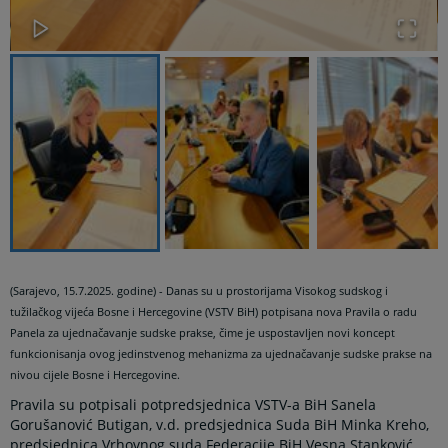
(Sarajevo, 15.7.2025. godine) - Danas su u prostorijama Visokog sudskog i
tužilačkog vijeća Bosne i Hercegovine (VSTV BiH) potpisana nova Pravila o radu
Panela za ujednačavanje sudske prakse, čime je uspostavljen novi koncept
funkcionisanja ovog jedinstvenog mehanizma za ujednačavanje sudske prakse na
nivou cijele Bosne i Hercegovine.
Pravila su potpisali potpredsjednica VSTV-a BiH Sanela
Gorušanović Butigan, v.d. predsjednica Suda BiH Minka Kreho,
predsjednica Vrhovnog suda Federacije BiH Vesna Stanković