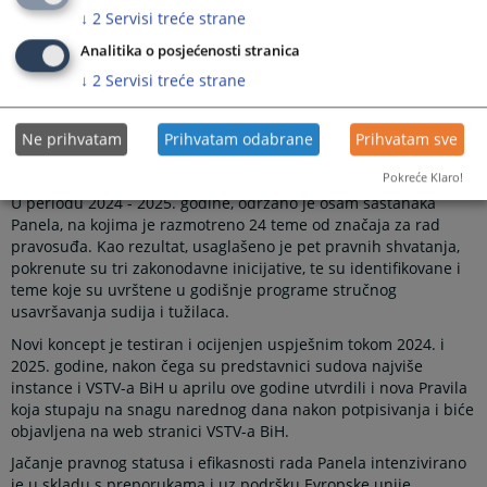
↓
2
Servisi treće strane
izražena uslijed zastoja u njegovom funkcionisanju tokom
prethodnih godina. Kao odgovor na to, VSTV BiH je, u saradnji s
Analitika o posjećenosti stranica
predsjednicima Panel sudova, pokrenuo niz aktivnosti koje su
↓
2
Servisi treće strane
doprinijele boljoj identifikaciji pitanja neujednačenosti pravne
prakse i omogućile kvalitetniji stručni dijalog među sudovima.
Stručni dijalog koji se vodi na ovom nivou daje putokaz u
Ne prihvatam
Prihvatam odabrane
Prihvatam sve
pogledu potrebe za ujednačvanje pravnom okviru koji građane
Bosne i Hercegovine dovode u nejednak pravni položaj.
Pokreće Klaro!
U periodu 2024 - 2025. godine, održano je osam sastanaka
Panela, na kojima je razmotreno 24 teme od značaja za rad
pravosuđa. Kao rezultat, usaglašeno je pet pravnih shvatanja,
pokrenute su tri zakonodavne inicijative, te su identifikovane i
teme koje su uvrštene u godišnje programe stručnog
usavršavanja sudija i tužilaca.
Novi koncept je testiran i ocijenjen uspješnim tokom 2024. i
2025. godine, nakon čega su predstavnici sudova najviše
instance i VSTV-a BiH u aprilu ove godine utvrdili i nova Pravila
koja stupaju na snagu narednog dana nakon potpisivanja i biće
objavljena na web stranici VSTV-a BiH.
Jačanje pravnog statusa i efikasnosti rada Panela intenzivirano
je u skladu s preporukama i uz podršku Evropske unije.