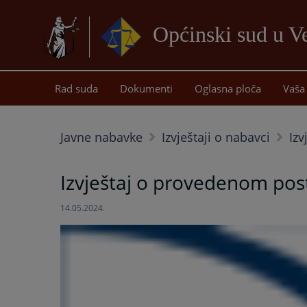
Općinski sud u Ve
Rad suda
Dokumenti
Oglasna ploča
Vaša 
Javne nabavke
Izvještaji o nabavci
Izv
Izvještaj o provedenom pos
14.05.2024.