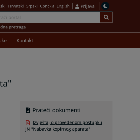
ski
Hrvatski
Srpski
Српски
English
Prijava
dna pretraga
uke
Kontakt
ta"
Prateći dokumenti
Izvještaj o provedenom postupku
JN "Nabavka kopirnog aparata"