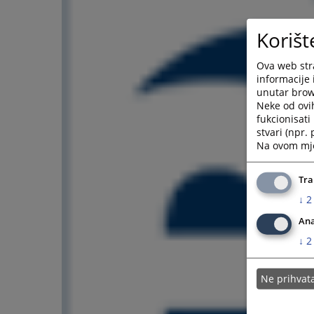
Korišt
Ova web stra
informacije 
unutar brows
Neke od ovi
fukcionisat
stvari (npr.
Na ovom mjes
Tra
↓
2
Ana
↓
2
Ne prihva