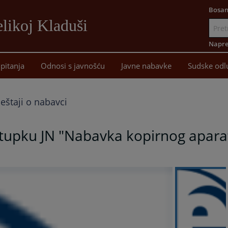
Bosan
likoj Kladuši
Idi
na
Napre
sadržaj
pitanja
Odnosi s javnošću
Javne nabavke
Sudske odl
ještaji o nabavci
tupku JN "Nabavka kopirnog apara