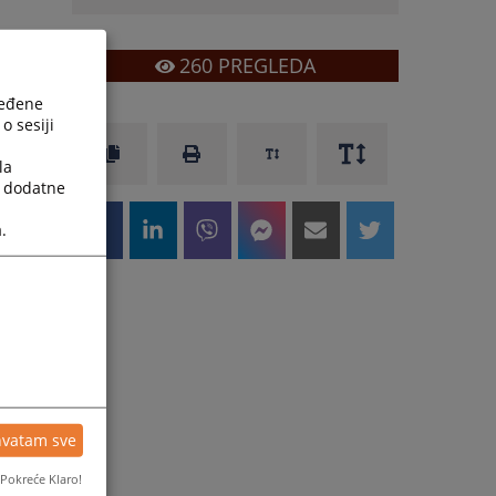
260
PREGLEDA
ređene
o sesiji
la
a dodatne
.
hvatam sve
Pokreće Klaro!