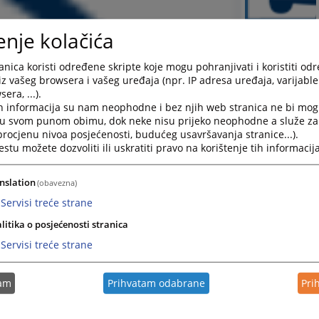
enje kolačića
nica koristi određene skripte koje mogu pohranjivati i koristiti od
iz vašeg browsera i vašeg uređaja (npr. IP adresa uređaja, varijable 
era, ...).
h informacija su nam neophodne i bez njih web stranica ne bi mog
i u svom punom obimu, dok neke nisu prijeko neophodne a služe z
 procjenu nivoa posjećenosti, budućeg usavršavanja stranice...).
tu možete dozvoliti ili uskratiti pravo na korištenje tih informacija
nslation
(obavezna)
Servisi treće strane
litika o posjećenosti stranica
Servisi treće strane
tam
Prihvatam odabrane
Pri