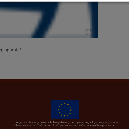
og aparata"
Redizajn web stranice je finansirala Evropska unija. Za njen sadržaj isključivo je odgovorno
Visoko sudsko i tužilačko vijeće BiH i ona ne odražava nužno stavove Evropske unije.