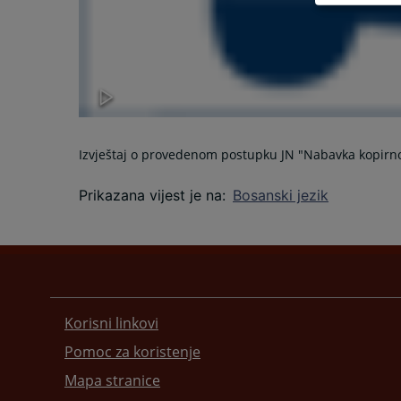
Izvještaj o provedenom postupku JN "Nabavka kopirn
Prikazana vijest je na
:
Bosanski jezik
Korisni linkovi
Pomoc za koristenje
Mapa stranice