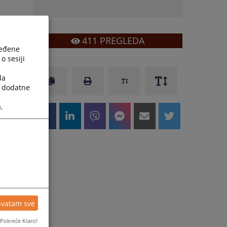
411
PREGLEDA
ređene
o sesiji
la
a dodatne
.
hvatam sve
Pokreće Klaro!