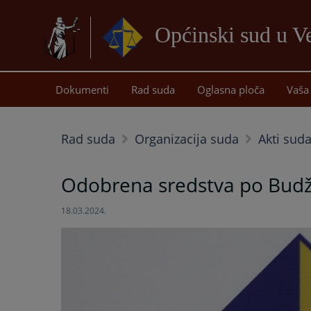
Općinski sud u Ve
Dokumenti
Rad suda
Oglasna ploča
Vaša 
Rad suda
Organizacija suda
Akti sud
Odobrena sredstva po Budže
18.03.2024.