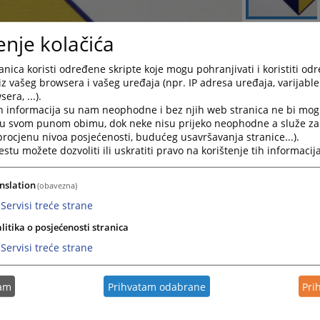
enje kolačića
nica koristi određene skripte koje mogu pohranjivati i koristiti od
iz vašeg browsera i vašeg uređaja (npr. IP adresa uređaja, varijable 
era, ...).
h informacija su nam neophodne i bez njih web stranica ne bi mog
i u svom punom obimu, dok neke nisu prijeko neophodne a služe z
 procjenu nivoa posjećenosti, budućeg usavršavanja stranice...).
tu možete dozvoliti ili uskratiti pravo na korištenje tih informacija
nslation
(obavezna)
Servisi treće strane
litika o posjećenosti stranica
Servisi treće strane
tam
Prihvatam odabrane
Pri