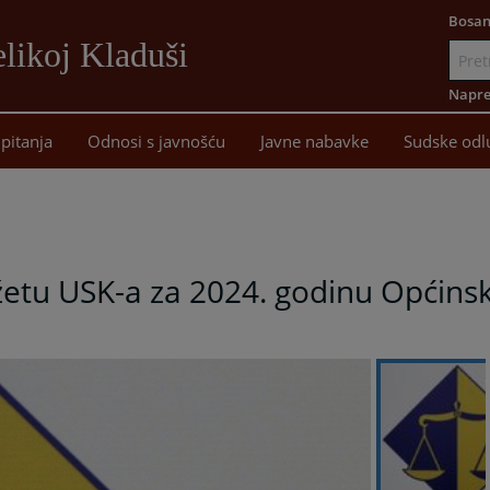
Bosan
likoj Kladuši
Idi
na
Napre
sadržaj
pitanja
Odnosi s javnošću
Javne nabavke
Sudske odl
a
tu USK-a za 2024. godinu Općinsko