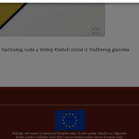
pćinskog suda u Velikoj Kladuši (izvod iz Službenog glasnika
Redizajn web stranice je finansirala Evropska unija. Za njen sadržaj isključivo je odgovorno
Visoko sudsko i tužilačko vijeće BiH i ona ne odražava nužno stavove Evropske unije.