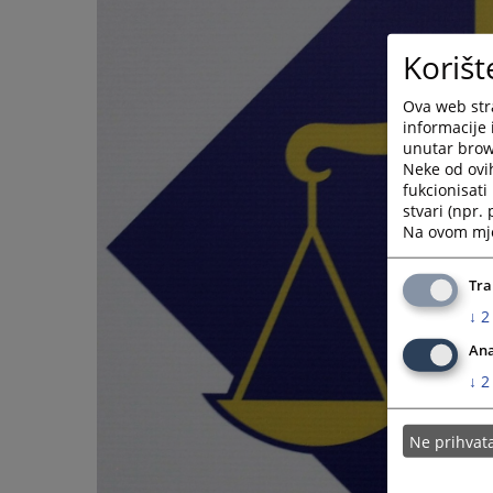
Korišt
Ova web stra
informacije 
unutar brows
Neke od ovi
fukcionisat
stvari (npr.
Na ovom mjes
Tra
↓
2
Ana
↓
2
Ne prihva