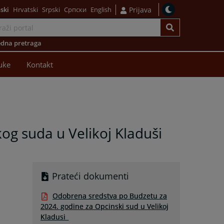
ski
Hrvatski
Srpski
Српски
English
Prijava
dna pretraga
uke
Kontakt
g suda u Velikoj Kladuši
Prateći dokumenti
Odobrena sredstva po Budzetu za
2024. godine za Opcinski sud u Velikoj
Kladusi_