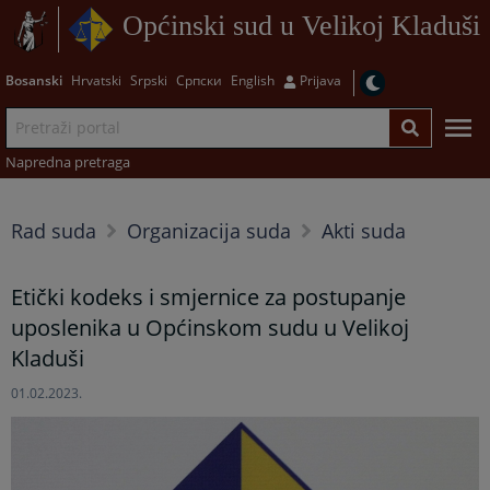
Općinski sud u Velikoj Kladuši
Bosanski
Hrvatski
Srpski
Српски
English
Prijava
Napredna pretraga
Rad suda
Organizacija suda
Akti suda
Etički kodeks i smjernice za postupanje
uposlenika u Općinskom sudu u Velikoj
Kladuši
01.02.2023.