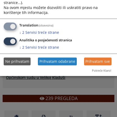
stranice...).
Na ovom mjestu možete dozvoliti ili uskratiti pravo na
korištenje tih informacija.
Translation
(obavezna)
Etički kodeks i smjernice za postupanje uposlenika u
↓
2
Servisi treće strane
Općinskom sudu u Velikoj Kladuši kao pdf dokument, prilog uz
vijest.
Analitika o posjećenosti stranica
↓
2
Servisi treće strane
Prikazana vijest je na
:
Bosanski jezik
Ne prihvatam
Prihvatam odabrane
Prihvatam sve
Prateći dokumenti
Pokreće Klaro!
Etički kodeks i smjernice za postupanje uposlenika u
Općinskom sudu u Velikoj Kladuši
239
PREGLEDA