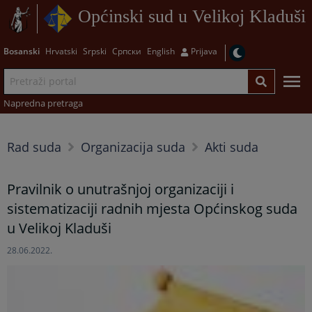
Općinski sud u Velikoj Kladuši
Bosanski
Hrvatski
Srpski
Српски
English
Prijava
Napredna pretraga
Rad suda
Organizacija suda
Akti suda
Pravilnik o unutrašnjoj organizaciji i
sistematizaciji radnih mjesta Općinskog suda
u Velikoj Kladuši
28.06.2022.