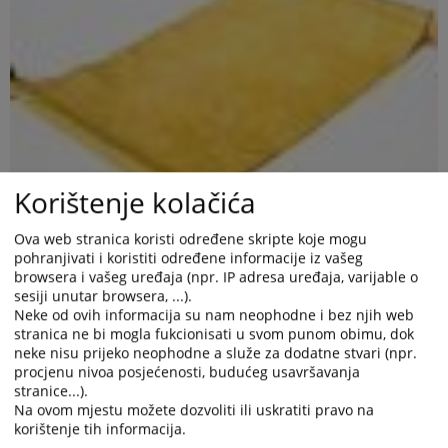
Korištenje kolačića
Ova web stranica koristi određene skripte koje mogu
pohranjivati i koristiti određene informacije iz vašeg
browsera i vašeg uređaja (npr. IP adresa uređaja, varijable o
sesiji unutar browsera, ...).
Neke od ovih informacija su nam neophodne i bez njih web
stranica ne bi mogla fukcionisati u svom punom obimu, dok
neke nisu prijeko neophodne a služe za dodatne stvari (npr.
procjenu nivoa posjećenosti, budućeg usavršavanja
stranice...).
Pravilnik o unutrašnjoj organizaciji i sitematizaciji radnih
Na ovom mjestu možete dozvoliti ili uskratiti pravo na
mjesta Općinskog suda u Velikoj Kladuši
broj 023-0-SU-22-
korištenje tih informacija.
000540 od 28.06.2022. godine
, kao *.pdf dokument prilog uz