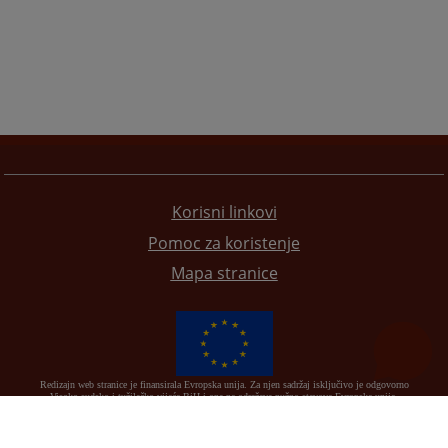
Korisni linkovi
Pomoc za koristenje
Mapa stranice
Redizajn web stranice je finansirala Evropska unija. Za njen sadržaj isključivo je odgovorno
Visoko sudsko i tužilačko vijeće BiH i ona ne odražava nužno stavove Evropske unije.